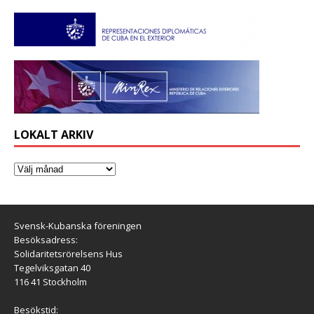
LOKALT ARKIV
Svensk-Kubanska föreningen
Besöksadress:
Solidaritetsrörelsens Hus
Tegelviksgatan 40
116 41 Stockholm
Besökstid: