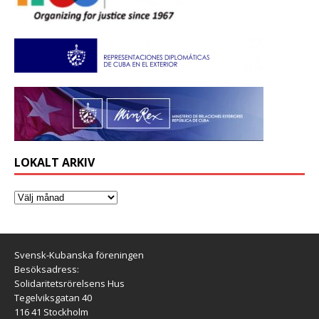
LOKALT ARKIV
Svensk-Kubanska föreningen
Besöksadress:
Solidaritetsrörelsens Hus
Tegelviksgatan 40
116 41 Stockholm