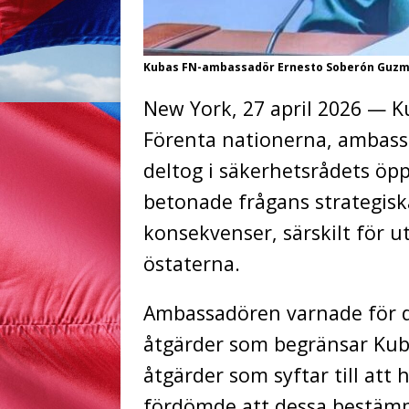
Kubas FN-ambassadör Ernesto Soberón Guz
New York, 27 april 2026 —
K
Förenta nationerna, ambas
deltog i säkerhetsrådets öp
betonade frågans strategisk
konsekvenser, särskilt för 
östaterna.
Ambassadören varnade för 
åtgärder som begränsar Kuba
åtgärder som syftar till att
fördömde att dessa bestämm