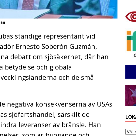
mán
ubas ständige representant vid
sadör Ernesto Soberón Guzmán,
pna debatt om sjösäkerhet, där han
a betydelse och globala
utvecklingsländerna och de små
de negativa konsekvenserna av USAs
s sjöfartshandel, särskilt de
LOK
 hindra leveranser av bränsle. Han
elser, som är tvingande och