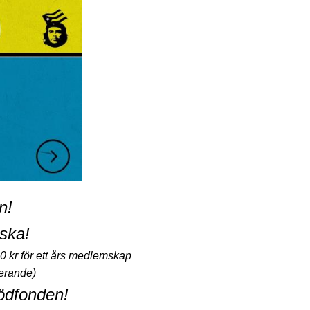
n!
ska!
0 kr för ett års medlemskap
derande)
Stödfonden!