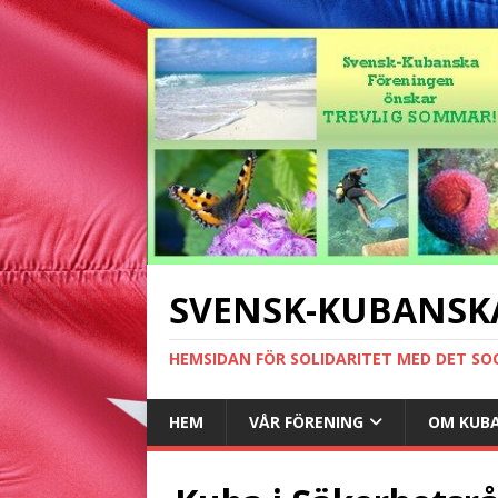
SVENSK-KUBANSK
HEMSIDAN FÖR SOLIDARITET MED DET SO
HEM
VÅR FÖRENING
OM KUB