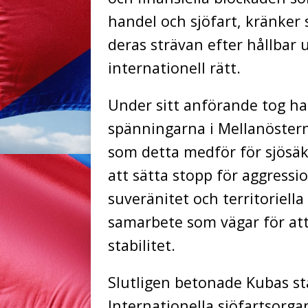
handel och sjöfart, kränker
deras strävan efter hållbar 
internationell rätt.
Under sitt anförande tog h
spänningarna i Mellanöstern 
som detta medför för sjösä
att sätta stopp för aggressi
suveränitet och territoriella
samarbete som vägar för att
stabilitet.
Slutligen betonade Kubas st
Internationella sjöfartsorgan