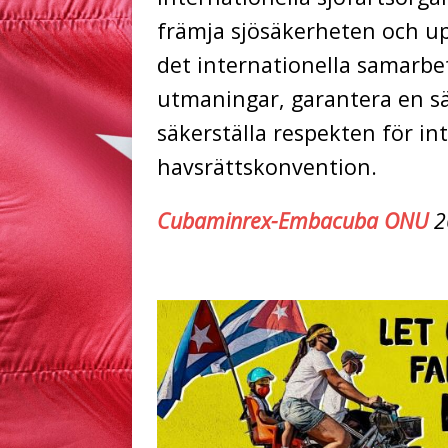
främja sjösäkerheten och u
det internationella samarb
utmaningar, garantera en sä
säkerställa respekten för int
havsrättskonvention.
Cubaminrex-Embacuba ONU
2