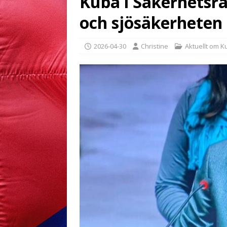
Kuba i Säkerhetsr
och sjösäkerheten
2026-04-30
Christine
Aktuellt om K