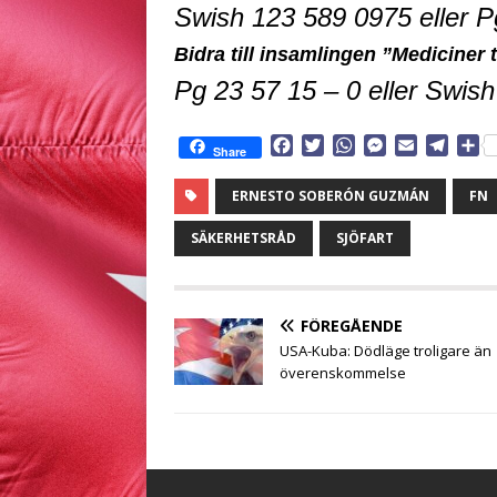
Swish 123 589 0975 eller P
Bidra till insamlingen ”Mediciner t
P
g
23 57 15 – 0
eller
Swish 
F
T
W
M
E
T
D
Share
a
w
h
e
m
e
e
c
i
a
s
a
l
l
ERNESTO SOBERÓN GUZMÁN
FN
e
t
t
s
i
e
a
b
t
s
e
l
g
SÄKERHETSRÅD
SJÖFART
o
e
A
n
r
o
r
p
g
a
k
p
e
m
r
FÖREGÅENDE
USA-Kuba: Dödläge troligare än
överenskommelse