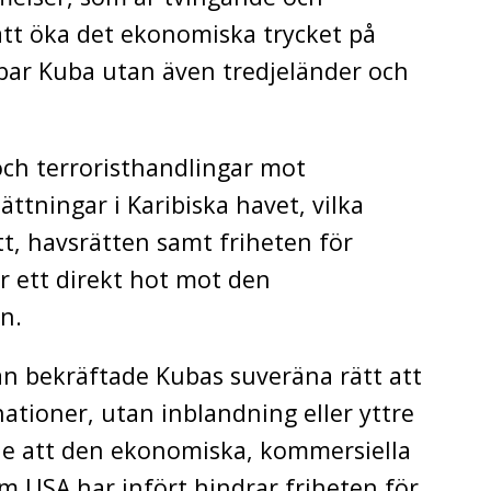
ll att öka det ekonomiska trycket på
bbar Kuba utan även tredjeländer och
ch terroristhandlingar mot
ättningar i Karibiska havet, vilka
tt, havsrätten samt friheten för
r ett direkt hot mot den
n.
 bekräftade Kubas suveräna rätt att
nationer, utan inblandning eller yttre
e att den ekonomiska, kommersiella
m USA har infört hindrar friheten för