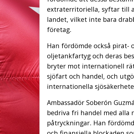
extraterritoriella, syftar ti
landet, vilket inte bara dra
företag.
Han fördömde också pirat- o
oljetankfartyg och deras bes
bryter mot internationell rä
sjöfart och handel, och utgö
internationella sjösäkerhete
Ambassadör Soberón Guzmán
bedriva fri handel med alla 
påtryckningar. Han fördömd
och finansiella blockaden so