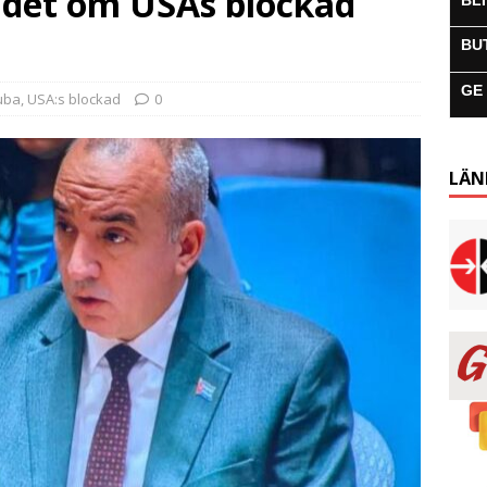
ådet om USAs blockad
BL
BU
GE
uba
,
USA:s blockad
0
LÄN