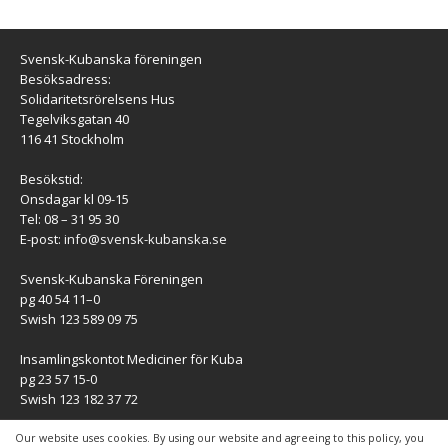
Svensk-Kubanska föreningen
Besöksadress:
Solidaritetsrörelsens Hus
Tegelviksgatan 40
116 41 Stockholm
Besökstid:
Onsdagar kl 09-15
Tel: 08 – 31 95 30
E-post:
info@svensk-kubanska.se
Svensk-Kubanska Föreningen
pg 40 54 11–0
Swish 123 589 09 75
Insamlingskontot Mediciner för Kuba
pg 23 57 15-0
Swish 123 182 37 72
KONTAKT
Our website uses cookies. By using our website and agreeing to this policy, you