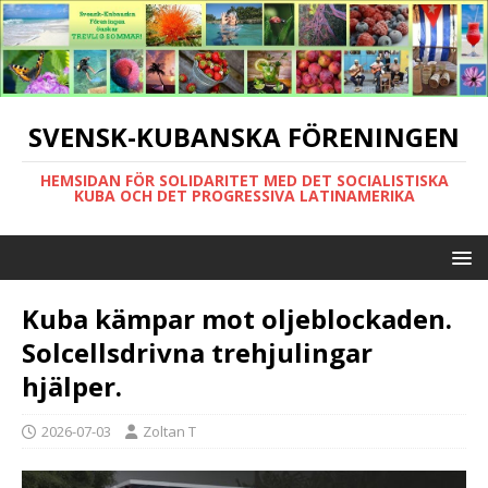
SVENSK-KUBANSKA FÖRENINGEN
HEMSIDAN FÖR SOLIDARITET MED DET SOCIALISTISKA
KUBA OCH DET PROGRESSIVA LATINAMERIKA
Kuba kämpar mot oljeblockaden.
Solcellsdrivna trehjulingar
hjälper.
2026-07-03
Zoltan T