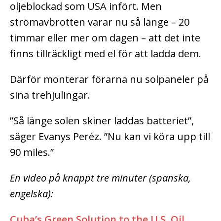
oljeblockad som USA infört. Men
strömavbrotten varar nu så länge – 20
timmar eller mer om dagen – att det inte
finns tillräckligt med el för att ladda dem.
Därför monterar förarna nu solpaneler på
sina trehjulingar.
”Så länge solen skiner laddas batteriet”,
säger Evanys Peréz. ”Nu kan vi köra upp till
90 miles.”
En video på knappt tre minuter (spanska,
engelska):
Cuba’s Green Solution to the U.S. Oil