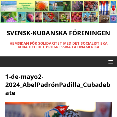
SVENSK-KUBANSKA FÖRENINGEN
HEMSIDAN FÖR SOLIDARITET MED DET SOCIALISTISKA
KUBA OCH DET PROGRESSIVA LATINAMERIKA
1-de-mayo2-
2024_AbelPadrónPadilla_Cubadeb
ate