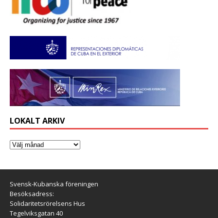
LOKALT ARKIV
Svensk-Kubanska föreningen
Besöksadress:
Solidaritetsrörelsens Hus
Tegelviksgatan 40