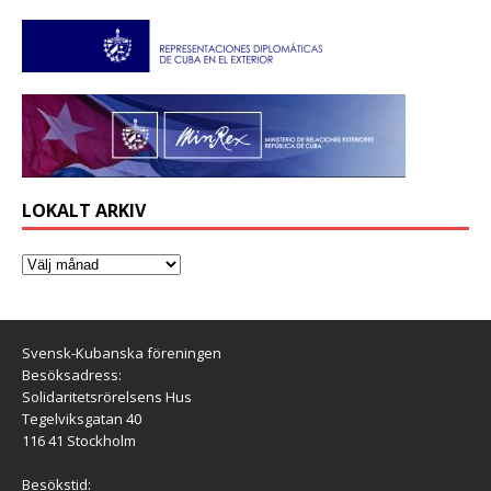
LOKALT ARKIV
Svensk-Kubanska föreningen
Besöksadress:
Solidaritetsrörelsens Hus
Tegelviksgatan 40
116 41 Stockholm
Besökstid: