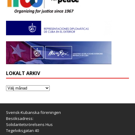
LOKALT ARKIV
Svensk-Kubanska föreningen
Besöksadress:
Solidaritetsrörelsens Hus
Tegelviksgatan 40