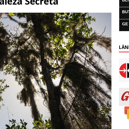
aleza Secreta
BL
BU
GE
LÄN