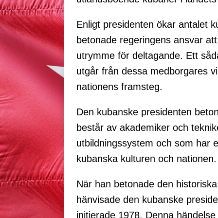
Enligt presidenten ökar antalet
betonade regeringens ansvar at
utrymme för deltagande. Ett såd
utgår från dessa medborgares vilja
nationens framsteg.
Den kubanske presidenten beton
består av akademiker och teknik
utbildningssystem och som har en
kubanska kulturen och nationen.
När han betonade den historiska
hänvisade den kubanske president
initierade 1978. Denna händelse