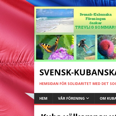
SVENSK-KUBANSK
HEMSIDAN FÖR SOLIDARITET MED DET SO
HEM
VÅR FÖRENING
OM KUB