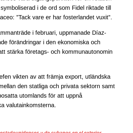
symboliserad i de ord som Fidel riktade till
eo: ”Tack vare er har fosterlandet vuxit”.
sammanträde i februari, uppmanade Díaz-
ande förändringar i den ekonomiska och
 att stärka företags- och kommunautonomin
fen vikten av att främja export, utländska
mellan den statliga och privata sektorn samt
osatta utomlands för att uppnå
ka valutainkomsterna.
 estadounidenses y de cubanos en el exterior