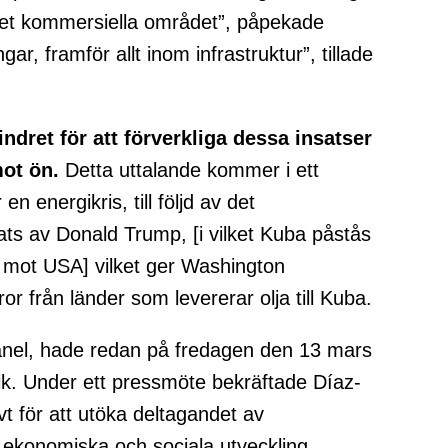
 det kommersiella området”, påpekade
ar, framför allt inom infrastruktur”, tillade
ndret för att förverkliga dessa insatser
ot ön.
Detta uttalande kommer i ett
 energikris, till följd av det
ts av Donald Trump, [i vilket Kuba påstås
ot mot USA] vilket ger Washington
ror från länder som levererar olja till Kuba.
anel, hade redan på fredagen den 13 mars
tik. Under ett pressmöte bekräftade Díaz-
vt för att utöka deltagandet av
 ekonomiska och sociala utveckling.