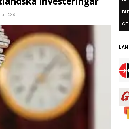
ländska investeringar
BL
BU
uba
0
GE
LÄN