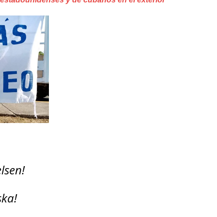
relsen!
ska!