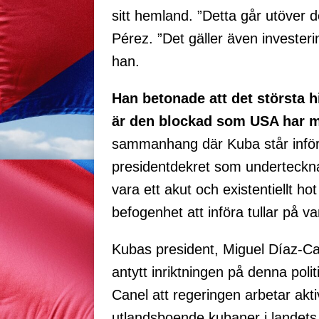
sitt hemland. ”Detta går utöver
Pérez. ”Det gäller även investering
han.
Han betonade att det största hi
är den blockad som USA har m
sammanhang där Kuba står inför en
presidentdekret som underteckna
vara ett akut och existentiellt h
befogenhet att införa tullar på va
Kubas president, Miguel Díaz-C
antytt inriktningen på denna poli
Canel att regeringen arbetar akti
utlandsboende kubaner i landets