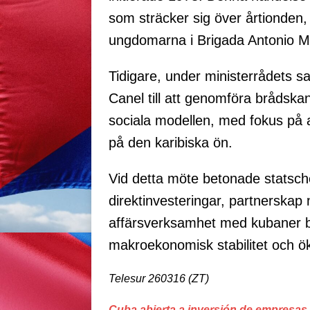
som sträcker sig över årtionden, 
ungdomarna i Brigada Antonio Mac
Tidigare, under ministerrådets 
Canel till att genomföra brådsk
sociala modellen, med fokus på
på den karibiska ön.
Vid detta möte betonade statsche
direktinvesteringar, partnerskap 
affärsverksamhet med kubaner b
makroekonomisk stabilitet och ö
Telesur 260316 (ZT)
Cuba abierta a inversión de empresas