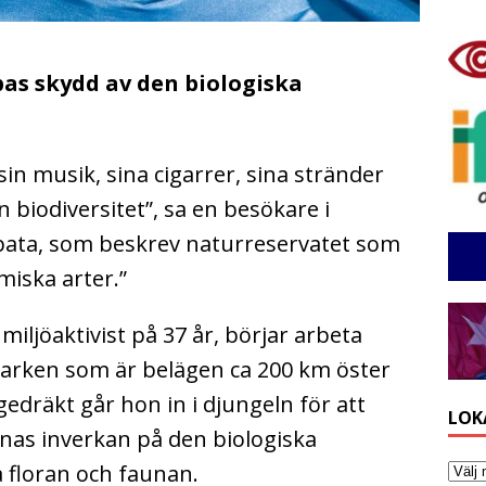
as skydd av den biologiska
in musik, sina cigarrer, sina stränder
n biodiversitet”, sa en besökare i
pata, som beskrev naturreservatet som
miska arter.”
ljöaktivist på 37 år, börjar arbeta
parken som är belägen ca 200 km öster
dräkt går hon in i djungeln för att
LOK
nas inverkan på den biologiska
floran och faunan.