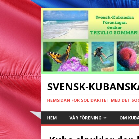
SVENSK-KUBANSK
HEMSIDAN FÖR SOLIDARITET MED DET SO
HEM
VÅR FÖRENING
OM KUB