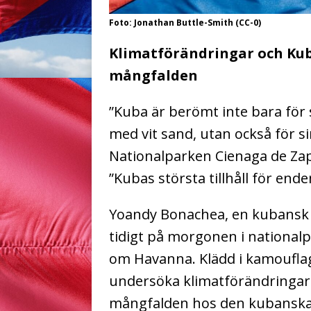
Foto: Jonathan Buttle-Smith (CC-0)
Klimatförändringar och Kub
mångfalden
”Kuba är berömt inte bara för s
med vit sand, utan också för si
Nationalparken Cienaga de Za
”Kubas största tillhåll för ende
Yoandy Bonachea, en kubansk mi
tidigt på morgonen i national
om Havanna. Klädd i kamouflage
undersöka klimatförändringar
mångfalden hos den kubanska 