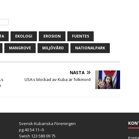
TA
EKOLOGI
EROSION
FUENTES
MANGROVE
MILJÖVÅRD
NATIONALPARK
NÄSTA
:s
USA:s blockad av Kuba är folkmord
r
KON
Svensk-Kubanska Föreningen
pg 40 54 11–0
Swish 123 589 09 75
Konta