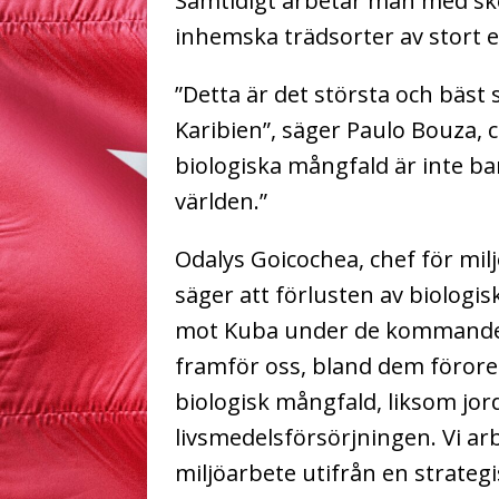
Samtidigt arbetar man med sko
inhemska trädsorter av stort 
”Detta är det största och bäs
Karibien”, säger Paulo Bouza, c
biologiska mångfald är inte ba
världen.”
Odalys Goicochea, chef för mil
säger att förlusten av biologis
mot Kuba under de kommande 
framför oss, bland dem föroren
biologisk mångfald, liksom jo
livsmedelsförsörjningen. Vi arb
miljöarbete utifrån en strategi