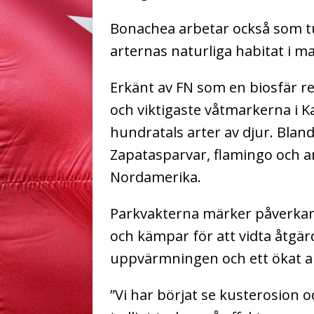
Bonachea arbetar också som t
arternas naturliga habitat i 
Erkänt av FN som en biosfär re
och viktigaste våtmarkerna i K
hundratals arter av djur. Bla
Zapatasparvar, flamingo och and
Nordamerika.
Parkvakterna märker påverkan
och kämpar för att vidta åtgä
uppvärmningen och ett ökat an
”Vi har börjat se kusterosion o