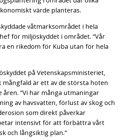
gsplantering i området där olika
ekonomiskt värde planteras.
t skyddade våtmarksområdet i hela
hef för miljöskyddet i området. ”Vår
ra en rikedom för Kuba utan för hela
jöskyddet på Vetenskapsministeriet,
k mångfald är ett av de största hoten
åren. ”Vi har många utmaningar
ing av havsvatten, förlust av skog och
rderosion som direkt påverkar
etar intensivt för att förbättra vårt
sk och långsiktig plan.”