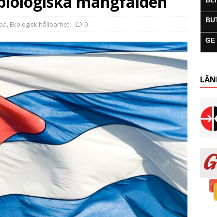
biologiska mångfalden
BL
BU
uba
,
Ekologisk hållbarhet
0
GE
LÄN