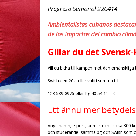
Progreso Semanal 220414
Ambientalistas cubanos destacan
de los impactos del cambio climá
Gillar du det Svensk
Vill du bidra till kampen mot den omänskliga
Swisha en 20:a eller valfri summa till
123 589 0975 eller Pg 40 54 11 – 0
Ett ännu mer betydels
Ange namn, e-post, adress och skicka 300 kr
och studerande, samma pg och Swish som 