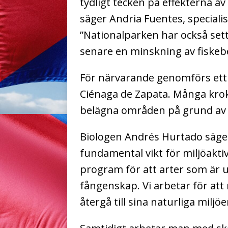
tydligt tecken på effekterna a
säger Andria Fuentes, speciali
”Nationalparken har också sett 
senare en minskning av fiskebe
För närvarande genomförs ett 
Ciénaga de Zapata. Många kroko
belägna områden på grund av 
Biologen Andrés Hurtado säger
fundamental vikt för miljöaktiv
program för att arter som är u
fångenskap. Vi arbetar för att
återgå till sina naturliga miljöe