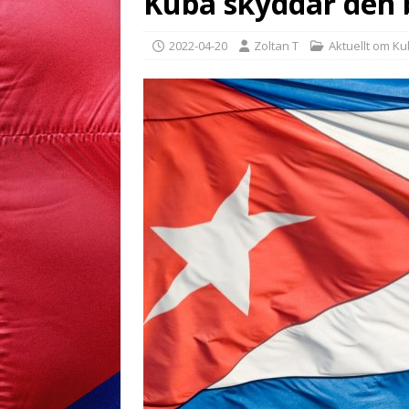
Kuba skyddar den 
2022-04-20
Zoltan T
Aktuellt om K