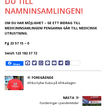
DU TILL
NAMNINSAMLINGEN!
OM DU HAR MÖJLIGHET – GE ETT BIDRAG TILL
MEDICININSAMLINGEN! PENGARNA GÅR TILL MEDICINSK
UTRUSTNING.
Pg 23 57 15 – 0
Swish 123 182 37 72
F
T
W
M
E
T
D
Share
a
w
h
e
m
e
e
c
i
a
s
a
l
l
e
t
t
s
i
e
a
FÖREGÅENDE
b
t
s
e
l
g
Afrika hyllar Kuba på Afrikadagen
o
e
A
n
r
o
r
p
g
a
k
p
e
m
NÄSTA
r
Funderingar i pandemitider