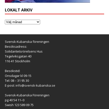
LOKALT ARKIV
Svensk-Kubanska föreningen
Besöksadress:
Solidaritetsrörelsens Hus
Tegelviksgatan 40
116 41 Stockholm
Besökstid:
Onsdagar kl 09-15
Tel: 08 – 31 95 30
E-post:
info@svensk-kubanska.se
Svensk-Kubanska Föreningen
pg 40 54 11–0
Swish 123 589 09 75