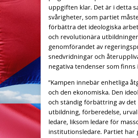
uppgiften klar. Det är i detta
svårigheter, som partiet måste
förbättra det ideologiska arbete
och revolutionära utbildningen
genomförandet av regeringspr
snedvridningar och återuppli
negativa tendenser som finns 
”Kampen innebär enhetliga åtg
och den ekonomiska. Den ideo
och ständig förbättring av det
utbildning, förberedelse, urval
ledare, liksom ledare för mass
institutionsledare. Partiet h