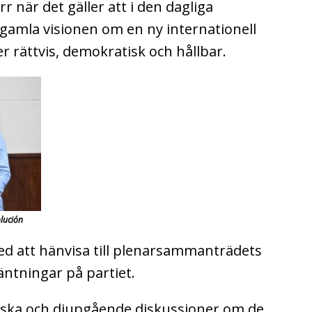
r när det gäller att i den dagliga
a gamla visionen om en ny internationell
 rättvis, demokratisk och hållbar.
olución
ed att hänvisa till plenarsammanträdets
äntningar på partiet.
iska och djupgående diskussioner om de