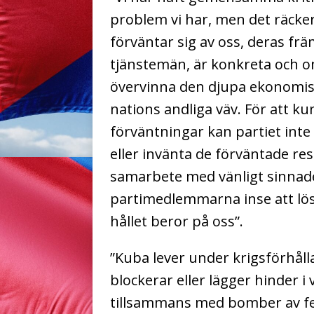
problem vi har, men det räcker 
förväntar sig av oss, deras frä
tjänstemän, är konkreta och om
övervinna den djupa ekonomisk
nations andliga väv.
För att ku
förväntningar kan partiet inte
eller invänta de förväntade re
samarbete med vänligt sinnad
partimedlemmarna inse att lö
hållet beror på oss”.
”Kuba lever under krigsförhål
blockerar eller lägger hinder i
tillsammans med bomber av fe