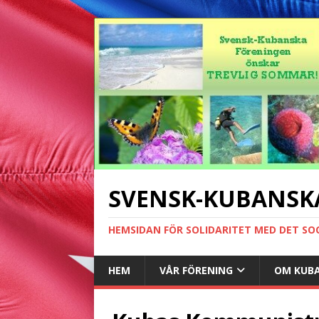
SVENSK-KUBANSK
HEMSIDAN FÖR SOLIDARITET MED DET SO
HEM
VÅR FÖRENING
OM KUB