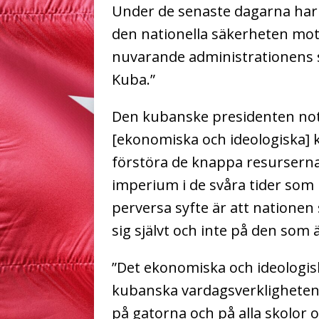
Under de senaste dagarna h
den nationella säkerheten mot 
nuvarande administrationens st
Kuba.”
Den kubanske presidenten note
[ekonomiska och ideologiska] k
förstöra de knappa resurserna 
imperium i de svåra tider som
perversa syfte är att nationen sp
sig självt och inte på den som ä
”Det ekonomiska och ideologis
kubanska vardagsverkligheten o
på gatorna och på alla skolor o