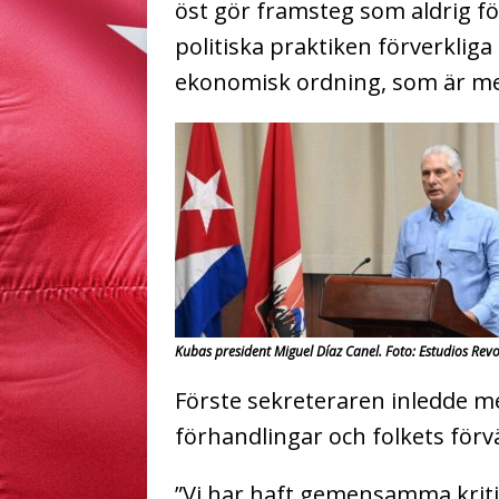
öst gör framsteg som aldrig för
politiska praktiken förverklig
ekonomisk ordning, som är mer
Kubas president Miguel Díaz Canel. Foto: Estudios Rev
Förste sekreteraren inledde m
förhandlingar och folkets förv
”Vi har haft gemensamma krit