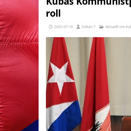
Kubas Kommunistpa
roll
2025-07-10
Zoltan T
Aktuellt om K