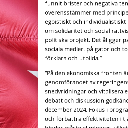
funnit brister och negativa t
överensstämmer med principer
egoistiskt och individualistiskt
om solidaritet och social rätt
politiska projekt. Det åligger
sociala medier, på gator och to
förklara och utbilda.”
”På den ekonomiska fronten är 
genomförandet av regeringens
snedvridningar och vitalisera
debatt och diskussion godkänd
december 2024. Fokus i progra
och förbättra effektiviteten i 
hinder måste elimineras, vilket