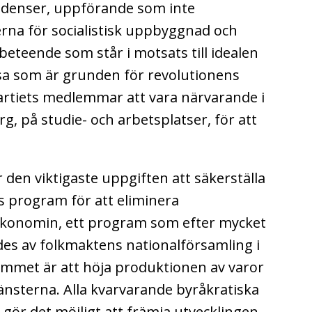
endenser, uppförande som inte
na för socialistisk uppbyggnad och
 beteende som står i motsats till idealen
visa som är grunden för revolutionens
 partiets medlemmar att vara närvarande i
rg, på studie- och arbetsplatser, för att
den viktigaste uppgiften att säkerställa
 program för att eliminera
 ekonomin, ett program som efter mycket
es av folkmaktens nationalförsamling i
mmet är att höja produktionen av varor
tjänsterna. Alla kvarvarande byråkratiska
 gör det möjligt att främja utvecklingen