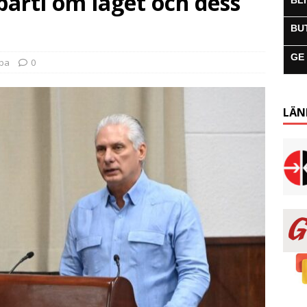
rti om läget och dess
BL
BU
GE
uba
0
LÄN