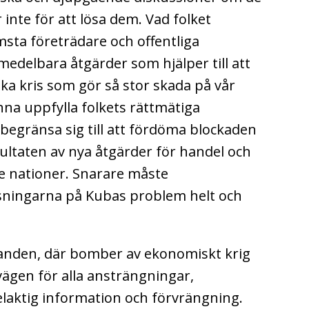
inte för att lösa dem. Vad folket
msta företrädare och offentliga
edelbara åtgärder som hjälper till att
a kris som gör så stor skada på vår
nna uppfylla folkets rättmätiga
 begränsa sig till att fördöma blockaden
sultaten av nya åtgärder för handel och
e nationer. Snarare måste
sningarna på Kubas problem helt och
landen, där bomber av ekonomiskt krig
 vägen för alla ansträngningar,
laktig information och förvrängning.