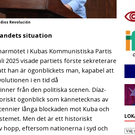
udios Revolución
andets situation
enarmötet i Kubas Kommunistiska Partis
li 2025 visade partiets förste sekreterare
tt han är ögonblickets man, kapabel att
olutionen i en tid då
nner från den politiska scenen. Díaz-
storiskt ögonblick som kännetecknas av
decennier långa blockaden mot Kuba och
LOK
ystemet. Men det är ett historiskt
v hopp, eftersom nationerna i syd och