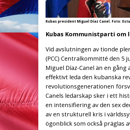
Kubas president Miguel Díaz Canel. Foto: Est
Kubas Kommunistparti om l
Vid avslutningen av tionde pl
(PCC) Centralkommitté den 5 ju
Miguel Díaz-Canel än en gång a
effektivt leda den kubanska rev
revolutionsgenerationen försvi
Canels ledarskap sker i ett hi
en intensifiering av den sex 
av en strukturell kris i världss
ögonblick som också präglas a