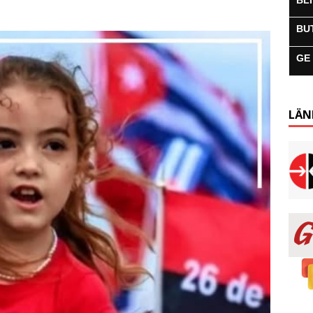
BL
BU
GE
LÄN