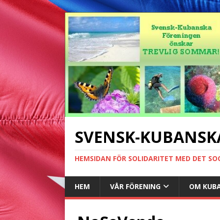
SVENSK-KUBANSK
HEMSIDAN FÖR SOLIDARITET MED DET SO
HEM
VÅR FÖRENING
OM KUB