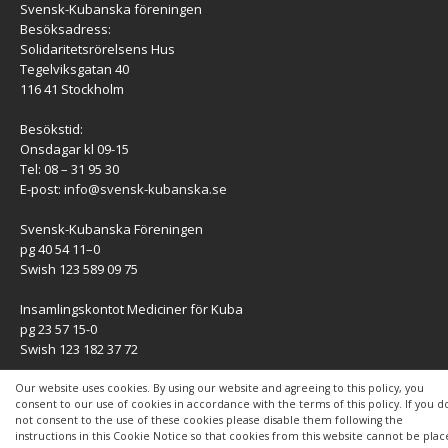
Svensk-Kubanska föreningen
Besöksadress:
Solidaritetsrörelsens Hus
Tegelviksgatan 40
116 41 Stockholm
Besökstid:
Onsdagar kl 09-15
Tel: 08 – 31 95 30
E-post:
info@svensk-kubanska.se
Svensk-Kubanska Föreningen
pg 40 54 11–0
Swish 123 589 09 75
Insamlingskontot Mediciner för Kuba
pg 23 57 15-0
Swish 123 182 37 72
KONTAKT
Our website uses cookies. By using our website and agreeing to this policy, you
consent to our use of cookies in accordance with the terms of this policy. If you d
not consent to the use of these cookies please disable them following the
Kontaktuppgifter
instructions in this Cookie Notice so that cookies from this website cannot be pla