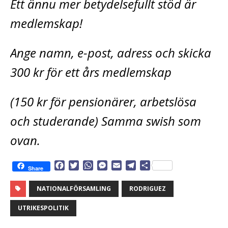
Ett ännu mer betydelsefullt stöd är
medlemskap!
Ange namn, e-post, adress och skicka
300 kr för ett års medlemskap
(150 kr för pensionärer, arbetslösa
och studerande) Samma swish som
ovan.
F
T
W
M
E
T
D
Share
a
w
h
e
m
e
e
c
i
a
s
a
l
l
NATIONALFÖRSAMLING
RODRIGUEZ
e
t
t
s
i
e
a
b
t
s
e
l
g
UTRIKESPOLITIK
o
e
A
n
r
o
r
p
g
a