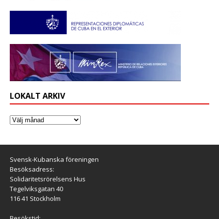
LOKALT ARKIV
Svensk-Kubanska föreningen
Besöksadress:
Solidaritetsrörelsens Hus
Tegelviksgatan 40
116 41 Stockholm
Besökstid: