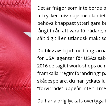
Det är frågor som inte borde b
uttrycker missnöje med landet
behövs knappast ytterligare b
långt ifrån att vara förrädare,
sålt dig till en utländsk makt 
Du blev avslöjad med fingrarna
för USA, agenter för USA:s säk
2016 deltagit i work-shops och
framkalla ”regimförändring” på
skådespelare, du har lyckats 
”förvirrade” uppgår inte till m
Du har aldrig lyckats övertyga f