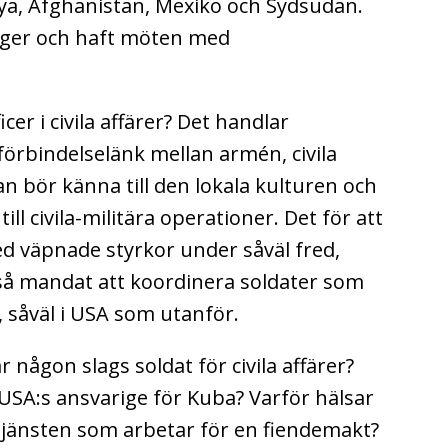
nya, Afghanistan, Mexiko och Sydsudan.
nger och haft möten med
cer i civila affärer? Det handlar
örbindelselänk mellan armén, civila
 bör känna till den lokala kulturen och
ll civila-militära operationer. Det för att
d väpnade styrkor under såväl fred,
kså mandat att koordinera soldater som
r, såväl i USA som utanför.
 någon slags soldat för civila affärer?
USA:s ansvarige för Kuba? Varför hälsar
stjänsten som arbetar för en fiendemakt?