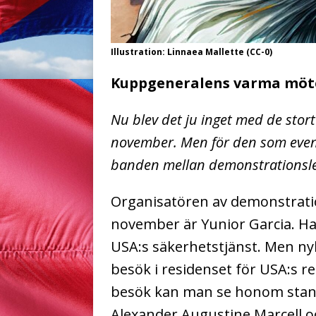
Illustration: Linnaea Mallette (CC-0)
Kuppgeneralens varma möt
Nu blev det ju inget med de sto
november. Men för den som eventue
banden mellan demonstrationsl
Organisatören av demonstrati
november är Yunior Garcia. Han
USA:s säkerhetstjänst. Men ny
besök i residenset för USA:s re
besök kan man se honom stann
Alexander Augustine Marcell oc