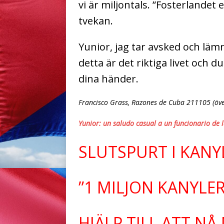
vi är miljontals. ”Fosterlandet 
tvekan.
Yunior, jag tar avsked och lämn
detta är det riktiga livet och d
dina händer.
Francisco Grass, Razones de Cuba 211105 (över
Yunior: un saludo casual a un funcionario de 
SLUTSPURT I KANY
”1 MILJON KANYLER
HJÄLP TILL ATT NÅ