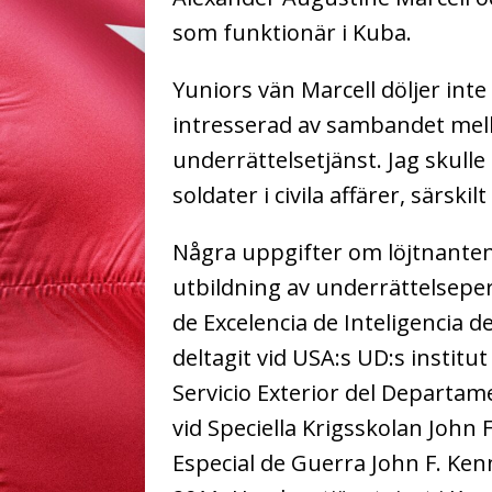
som funktionär i Kuba.
Yuniors vän Marcell döljer inte 
intresserad av sambandet mellan
underrättelsetjänst. Jag skulle 
soldater i civila affärer, särski
Några uppgifter om löjtnante
utbildning av underrättelsepe
de Excelencia de Inteligencia d
deltagit vid USA:s UD:s institut
Servicio Exterior del Departa
vid Speciella Krigsskolan John
Especial de Guerra John F. Kenne