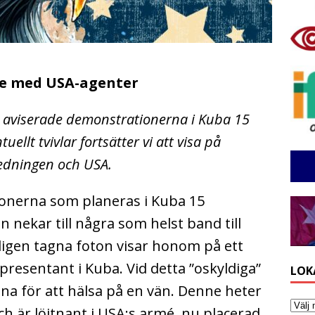
e med USA-agenter
rt aviserade demonstrationerna i Kuba 15
llt tvivlar fortsätter vi att visa på
edningen och USA.
onerna som planeras i Kuba 15
 nekar till några som helst band till
ligen tagna foton visar honom på ett
presentant i Kuba. Vid detta ”oskyldiga”
LOK
a för att hälsa på en vän. Denne heter
h är löjtnant i USA:s armé, nu placerad