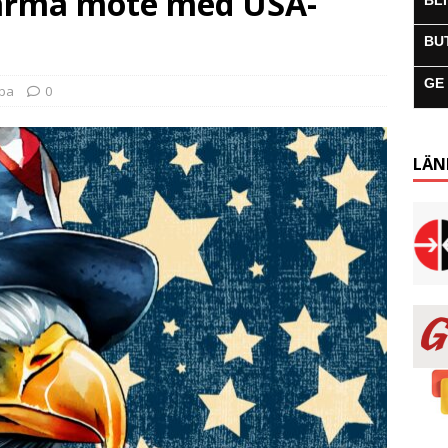
arma möte med USA-
BL
BU
GE
uba
0
LÄN