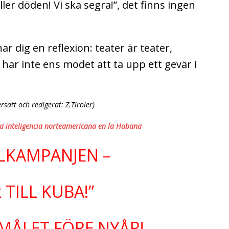
eller döden! Vi ska segra!”, det finns ingen
ar dig en reflexion: teater är teater,
u har inte ens modet att ta upp ett gevär i
satt och redigerat: Z.Tiroler)
la inteligencia norteamericana en la Habana
LKAMPANJEN –
 TILL KUBA!”
 MÅLET FÖRE NYÅR!