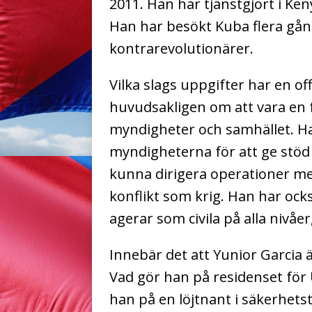
2011. Han har tjänstgjort i Ke
Han har besökt Kuba flera gå
kontrarevolutionärer.
Vilka slags uppgifter har en offi
huvudsakligen om att vara en f
myndigheter och samhället. Han
myndigheterna för att ge stöd ti
kunna dirigera operationer me
konflikt som krig. Han har oc
agerar som civila på alla nivåe
Innebär det att Yunior Garcia är
Vad gör han på residenset för 
han på en löjtnant i säkerhet