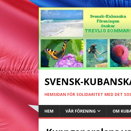
SVENSK-KUBANSK
HEMSIDAN FÖR SOLIDARITET MED DET SO
HEM
VÅR FÖRENING
OM KUB