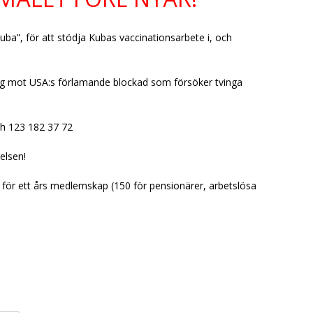
 Kuba”, för att stödja Kubas vaccinationsarbete i, och
slag mot USA:s förlamande blockad som försöker tvinga
h 123 182 37 72
relsen!
 för ett års medlemskap (150 för pensionärer, arbetslösa