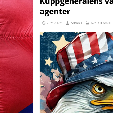
Kuppgeneralens v
agenter
2021-11-21
Zoltan T
Aktuellt om K