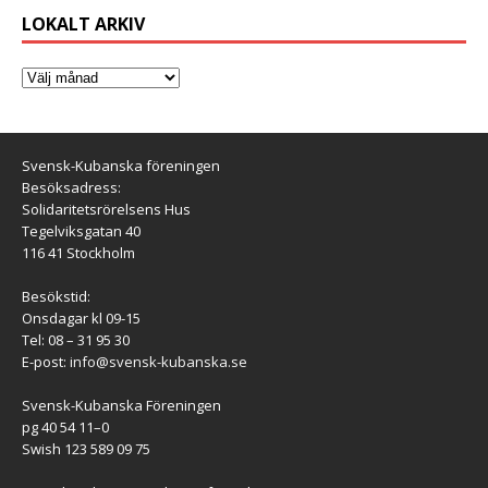
LOKALT ARKIV
Svensk-Kubanska föreningen
Besöksadress:
Solidaritetsrörelsens Hus
Tegelviksgatan 40
116 41 Stockholm
Besökstid:
Onsdagar kl 09-15
Tel: 08 – 31 95 30
E-post:
info@svensk-kubanska.se
Svensk-Kubanska Föreningen
pg 40 54 11–0
Swish 123 589 09 75