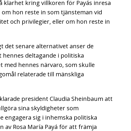
å klarhet kring villkoren för Payás inresa
lts om hon reste in som tjänsteman vid
t och privilegier, eller om hon reste in
 det senare alternativet anser de
hennes deltagande i politiska
tet med hennes närvaro, som skulle
omål relaterade till mänskliga
rklarade president Claudia Sheinbaum att
fullgöra sina skyldigheter som
e engagera sig i inhemska politiska
 av Rosa María Payá för att främja