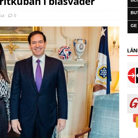
ritkuban i blåsväder
BL
BU
uba
0
GE
LÄN