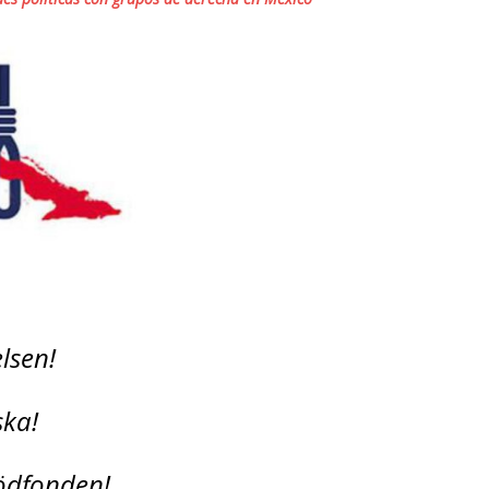
relsen!
ska!
Stödfonden!