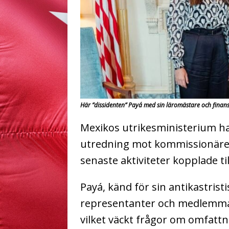
Här ”dissidenten” Payá med sin läromästare och finans
Mexikos utrikesministerium ha
utredning mot kommissionären
senaste aktiviteter kopplade ti
Payá, känd för sin antikastrist
representanter och medlemmar 
vilket väckt frågor om omfat