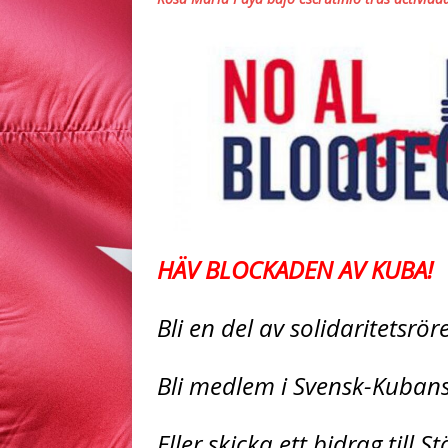
HÄV BLOCKADEN AV KUBA!
Bli en del av solidaritetsrö
Bli medlem i Svensk-Kuban
Eller skicka ett bidrag till 