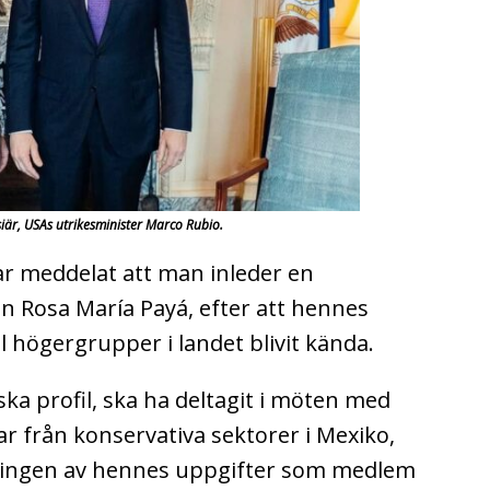
iär, USAs utrikesminister Marco Rubio.
r meddelat att man inleder en
 Rosa María Payá, efter att hennes
ll högergrupper i landet blivit kända.
iska profil, ska ha deltagit i möten med
från konservativa sektorer i Mexiko,
tningen av hennes uppgifter som medlem