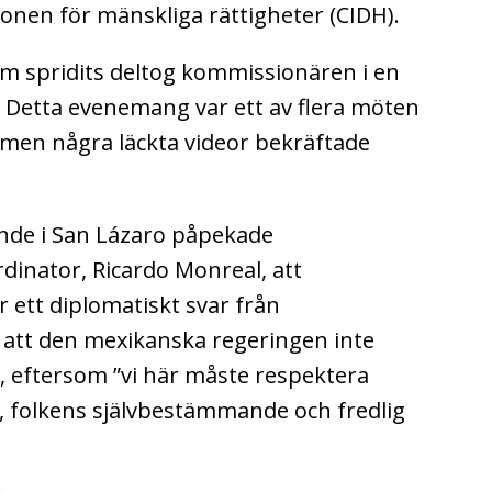
nen för mänskliga rättigheter (CIDH).
som spridits deltog kommissionären i en
 Detta evenemang var ett av flera möten
, men några läckta videor bekräftade
ande i San Lázaro påpekade
dinator, Ricardo Monreal, att
r ett diplomatiskt svar från
de att den mexikanska regeringen inte
r, eftersom ”vi här måste respektera
, folkens självbestämmande och fredlig