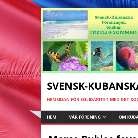
SVENSK-KUBANSK
HEMSIDAN FÖR SOLIDARITET MED DET SO
HEM
VÅR FÖRENING
OM KUB