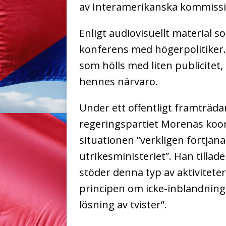
av Interamerikanska kommissio
Enligt audiovisuellt material 
konferens med högerpolitiker.
som hölls med liten publicitet
hennes närvaro.
Under ett offentligt framträd
regeringspartiet Morenas koor
situationen ”verkligen förtjäna
utrikesministeriet”. Han tilla
stöder denna typ av aktivitete
principen om icke-inblandning
lösning av tvister”.