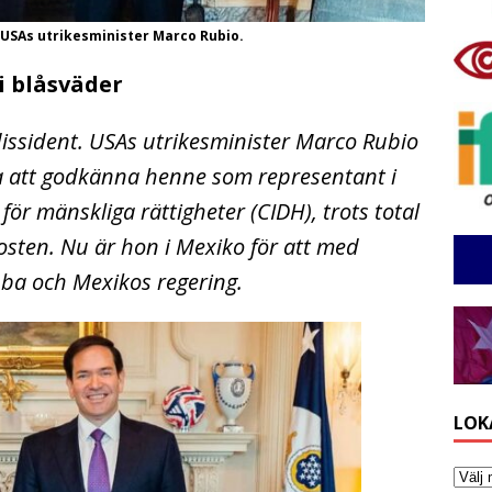
 USAs utrikesminister Marco Rubio.
i blåsväder
issident. USAs utrikesminister Marco Rubio
a att godkänna henne som representant i
r mänskliga rättigheter (CIDH), trots total
posten. Nu är hon i Mexiko för att med
ba och Mexikos regering.
LOK