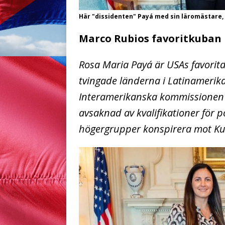
Här "dissidenten" Payá med sin läromästare,
Marco Rubios favoritkuban 
Rosa Maria Payá är USAs favoritd
tvingade länderna i Latinamerik
Interamerikanska kommissionen fö
avsaknad av kvalifikationer för 
högergrupper konspirera mot Ku