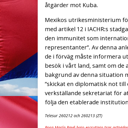
åtgärder mot Kuba.
Mexikos utrikesministerium förk
med artikel 12 i IACHR:s sta
den immunitet som internation
representanter”. Av denna anle
de i förväg måste informera utr
besök i vårt land, samt om de 
bakgrund av denna situation m
”skickat en diplomatisk not t
verkställande sekretariat för
följa den etablerade institutio
Telesur 260212 och 260213 (ZT)
Rosa María Payá bajo escrutinio tras activida