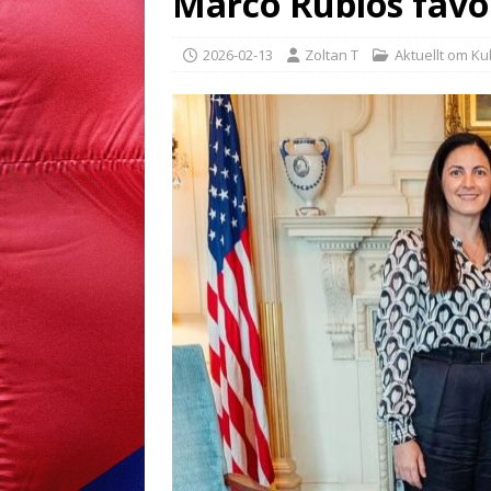
Marco Rubios favo
2026-02-13
Zoltan T
Aktuellt om K