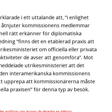
larade i ett uttalande att, ”i enlighet
dga åtnjuter kommissionens medlemmar
ell rätt erkänner för diplomatiska
dning ”finns det en etablerad praxis att
ikesministeriet om officiella eller privata
aktiviteter de avser att genomföra”. Mot
eddelade utrikesministeriet att det
ill den interamerikanska kommissionens
 att upprepa att kommissionärerna måste
nella praxisen” för denna typ av besök.
des políticas con grupos de derecha en México