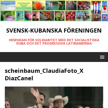
SVENSK-KUBANSKA FÖRENINGEN
HEMSIDAN FÖR SOLIDARITET MED DET SOCIALISTISKA
KUBA OCH DET PROGRESSIVA LATINAMERIKA
scheinbaum_ClaudiaFoto_X
DiazCanel