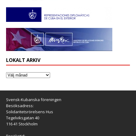
LOKALT ARKIV
Svensk-Kubanska föreningen
Besöksadress:
Solidaritetsrörelsens Hus
Tegelviksgatan 40
116 41 Stockholm
Besökstid: