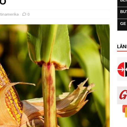
MO
BL
BU
atinamerika
0
GE
LÄN