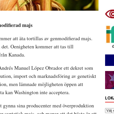
modifierad majs
mmer att äta tortillas av genmodifierad majs.
a det. Oenigheten kommer att tas till
från Kanada.
 Andrés Manuel López Obrador ett dekret som
bution, import och marknadsföring av genetiskt
ion, men lämnade möjligheten öppen att
ta kan Washington inte acceptera.
LOK
tt gynna sina producenter med överproduktion
er syntetisk majs, och menar att det bästa är att