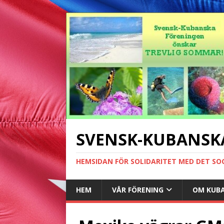
SVENSK-KUBANSK
HEMSIDAN FÖR SOLIDARITET MED DET SO
HEM
VÅR FÖRENING
OM KUB