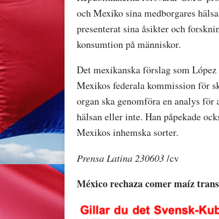
och Mexiko sina medborgares hälsa,
presenterat sina åsikter och forsk
konsumtion på människor.
Det mexikanska förslag som López Ob
Mexikos federala kommission för sk
organ ska genomföra en analys för 
hälsan eller inte. Han påpekade oc
Mexikos inhemska sorter.
Prensa Latina 230603
/cv
México rechaza comer maíz transg