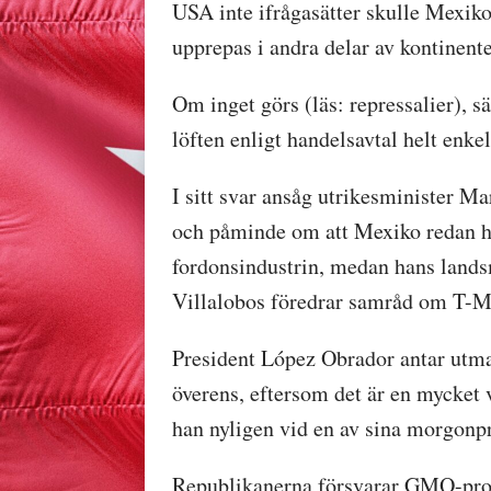
USA inte ifrågasätter skulle Mexiko
upprepas i andra delar av
kontinente
Om inget görs (läs: repressalier), sä
löften enligt handelsavtal helt enke
I sitt svar ansåg utrikesminister Ma
och påminde om att Mexiko redan ha
fordonsindustrin, medan hans land
Villalobos föredrar samråd om T-
President López Obrador antar ut
överens, eftersom det är en mycket v
han nyligen vid en av sina morgonp
Republikanerna försvarar GMO-prod