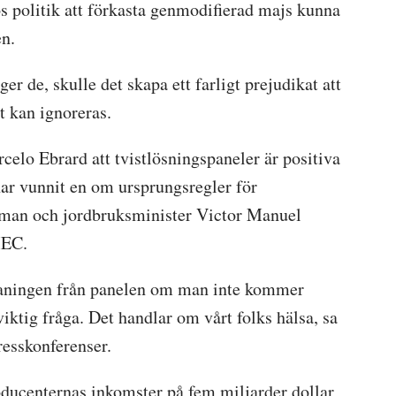
s politik att förkasta genmodifierad majs kunna
n.
ger de, skulle det skapa ett farligt prejudikat att
lt kan ignoreras.
rcelo Ebrard att tvistlösningspaneler är positiva
r vunnit en om ursprungsregler för
sman och jordbruksminister Victor Manuel
MEC.
maningen från panelen om man inte kommer
iktig fråga. Det handlar om vårt folks hälsa, sa
resskonferenser.
ucenternas inkomster på fem miljarder dollar