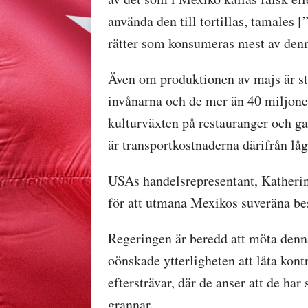
använda den till tortillas, tamales
rätter som konsumeras mest av denn
Även om produktionen av majs är sto
invånarna och de mer än 40 miljoner
kulturväxten på restauranger och ga
är transportkostnaderna därifrån låg
USAs handelsrepresentant, Katherine
för att utmana Mexikos suveräna bes
Regeringen är beredd att möta denna
oönskade ytterligheten att låta kont
eftersträvar, där de anser att de ha
grannar.