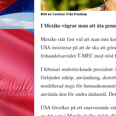
BIld av Couleur från Pixabay
I Mexiko vägrar man att äta gen
Mexiko står fast vid att man inte ko
USA insisterar på att de ska att gör
frihandelsavtalet T-MEC med stöd 
I februari undertecknade president
förbjuder inköp, användning, distri
modifierad majs för humankonsumt
använda den för andra ändamål. Det
USA försöker på ett enerverande sä
av det som i Mexiko kallas falsk ell