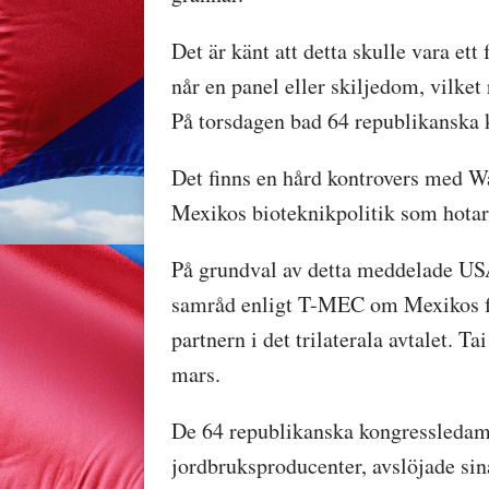
Det är känt att detta skulle vara et
når en panel eller skiljedom, vilket
På torsdagen bad 64 republikanska k
Det finns en hård kontrovers med W
Mexikos bioteknikpolitik som hotar 
På grundval av detta meddelade USA
samråd enligt T-MEC om Mexikos fö
partnern i det trilaterala avtalet. T
mars.
De 64 republikanska kongressledamö
jordbruksproducenter, avslöjade sin