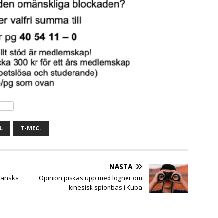
L
T-MEC.
NÄSTA
kanska
Opinion piskas upp med lögner om
kinesisk spionbas i Kuba