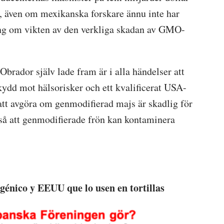
 även om mexikanska forskare ännu inte har
ning om vikten av den verkliga skadan av GMO-
rador själv lade fram är i alla händelser att
ydd mot hälsorisker och ett kvalificerat USA-
att avgöra om genmodifierad majs är skadlig för
kså att genmodifierade frön kan kontaminera
énico y EEUU que lo usen en tortillas