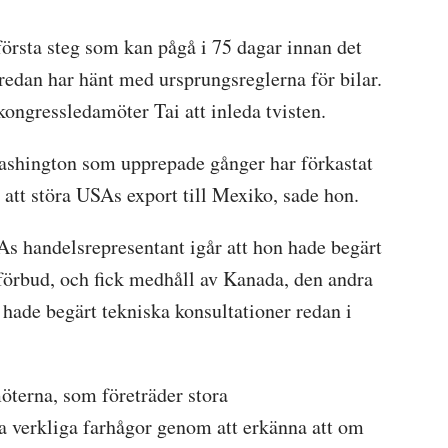
t första steg som kan pågå i 75 dagar innan det
 redan har hänt med ursprungsreglerna för bilar.
ongressledamöter Tai att inleda tvisten.
ashington som upprepade gånger har förkastat
att störa USAs export till Mexiko, sade hon.
s handelsrepresentant igår att hon hade begärt
rbud, och fick medhåll av Kanada, den andra
ai hade begärt tekniska konsultationer redan i
terna, som företräder stora
a verkliga farhågor genom att erkänna att om