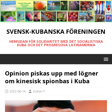
SVENSK-KUBANSKA FÖRENINGEN
HEMSIDAN FÖR SOLIDARITET MED DET SOCIALISTISKA
KUBA OCH DET PROGRESSIVA LATINAMERIKA
Opinion piskas upp med lögner
om kinesisk spionbas i Kuba
2023-06-14
Zoltan T