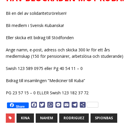
Bli en del av solidaritetsrörelsen!
Bli medlem i Svensk-Kubanska!
Eller skicka ett bidrag till Stödfonden
Ange namn, e-post, adress och skicka 300 kr för ett års
medlemskap (150 för pensionärer, arbetslösa och studerande)
Swish 123 589 0975 eller Pg 40 54 11 – 0
Bidrag till insamlingen ”Mediciner till Kuba”
PG 23 57 15 – 0 ELLER Swish 123 182 37 72
F
T
W
M
E
T
D
Share
a
w
h
e
m
e
e
c
i
a
s
a
l
l
KINA
NAHEM
RODRIGUEZ
SPIONBAS
e
t
t
s
i
e
a
b
t
s
e
l
g