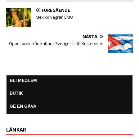
o
e
A
n
r
o
r
p
g
a
FÖREGÅENDE
k
p
e
m
Mexiko vägrar GMO
r
NÄSTA
Öppet brev från kuban i Sverige till Ulf Kristersson
BLI MEDLEM
BUTIK
GE EN GÅVA
LÄNKAR