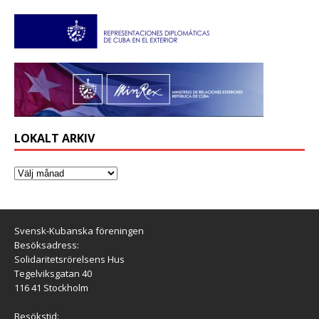
LOKALT ARKIV
Svensk-Kubanska föreningen
Besöksadress:
Solidaritetsrörelsens Hus
Tegelviksgatan 40
116 41 Stockholm
Besökstid: