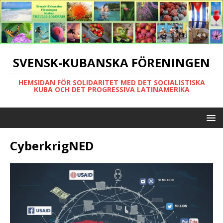
SVENSK-KUBANSKA FÖRENINGEN
HEMSIDAN FÖR SOLIDARITET MED DET SOCIALISTISKA
KUBA OCH DET PROGRESSIVA LATINAMERIKA
CyberkrigNED