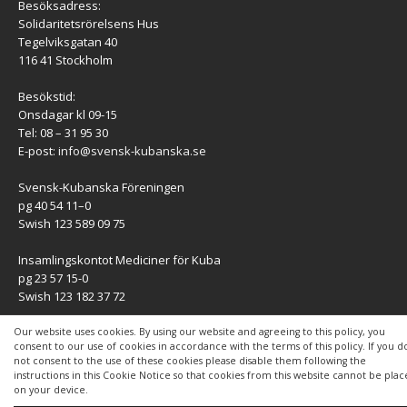
Besöksadress:
Solidaritetsrörelsens Hus
Tegelviksgatan 40
116 41 Stockholm
Besökstid:
Onsdagar kl 09-15
Tel: 08 – 31 95 30
E-post:
info@svensk-kubanska.se
Svensk-Kubanska Föreningen
pg 40 54 11–0
Swish 123 589 09 75
Insamlingskontot Mediciner för Kuba
pg 23 57 15-0
Swish 123 182 37 72
KONTAKT
Our website uses cookies. By using our website and agreeing to this policy, you
consent to our use of cookies in accordance with the terms of this policy. If you d
not consent to the use of these cookies please disable them following the
Kontaktuppgifter
instructions in this Cookie Notice so that cookies from this website cannot be pla
on your device.