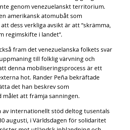
 inte genom venezuelanskt territorium.
v en amerikansk atomubåt som
att dess verkliga avsikt är att ”skrämma,
 regimskifte i landet”.
ckså fram det venezuelanska folkets svar
ppmaning till folklig värvning och
att denna mobiliseringsprocess är ett
 externa hot.
Rander Peña bekräftade
ätta det han beskrev som
 målet att främja sanningen.
av internationellt stöd deltog tusentals
 augusti, i Världsdagen för solidaritet
röster mot utländsk inblandning och