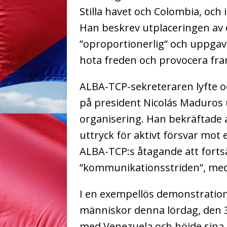
Stilla havet och Colombia, och
Han beskrev utplaceringen a
”oproportionerlig” och uppgav 
hota freden och provocera fram
ALBA-TCP-sekreteraren lyfte o
på president Nicolás Maduros u
organisering. Han bekräftade 
uttryck för aktivt försvar mot
ALBA-TCP:s åtagande att forts
”kommunikationsstriden”, med
I en exempellös demonstration 
människor denna lördag, den 30
med Venezuela och höjde sina 