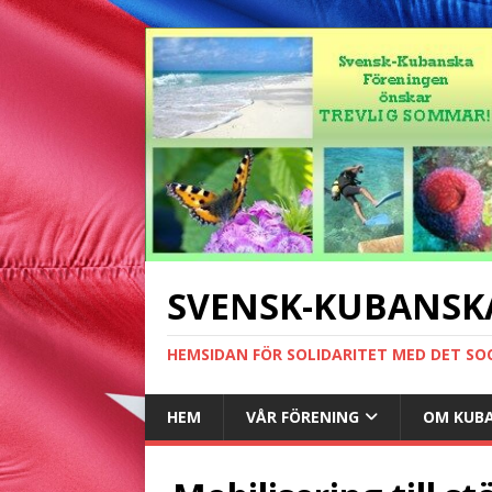
SVENSK-KUBANSK
HEMSIDAN FÖR SOLIDARITET MED DET SO
HEM
VÅR FÖRENING
OM KUB