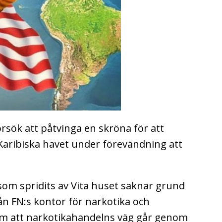
ök att påtvinga en skröna för att
i Karibiska havet under förevändning att
som spridits av Vita huset saknar grund
rån FN:s kontor för narkotika och
om att narkotikahandelns väg går genom