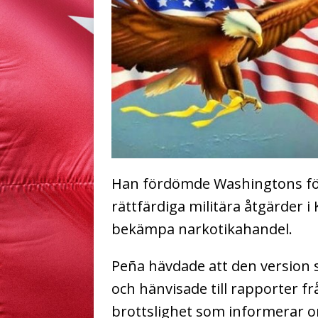
Han fördömde Washingtons förs
rättfärdiga militära åtgärder 
bekämpa narkotikahandel.
Peña hävdade att den version 
och hänvisade till rapporter f
brottslighet som informerar 