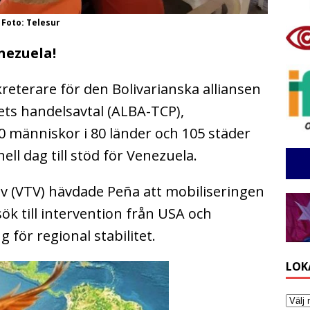
 Foto: Telesur
enezuela!
reterare för den Bolivarianska alliansen
kets handelsavtal (ALBA-TCP),
0 människor i 80 länder och 105 städer
ell dag till stöd för Venezuela.
tv (VTV) hävdade Peña att mobiliseringen
rsök till intervention från USA och
för regional stabilitet.
LOK