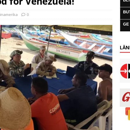
töd för Venezuela!
BL
BU
tinamerika
0
GE
LÄN