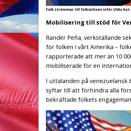
Folk strömmar till folkmilisen inför USAs hot.
Mobilisering till stöd för V
Rander Peña, verkställande sek
för folken i vårt Amerika – fol
rapporterade att mer än 10 00
mobiliserade för en internation
I uttalanden på venezuelansk 
syftar till att förhindra alla fö
bekräftade folkets engagemang 