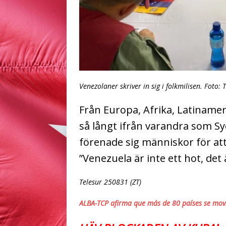
Venezolaner skriver in sig i folkmilisen. Foto: 
Från Europa, Afrika, Latinamer
så långt ifrån varandra som Sy
förenade sig människor för at
”Venezuela är inte ett hot, det 
Telesur 250831 (ZT)
ALBA-TCP afirma que más de 80 países se mov