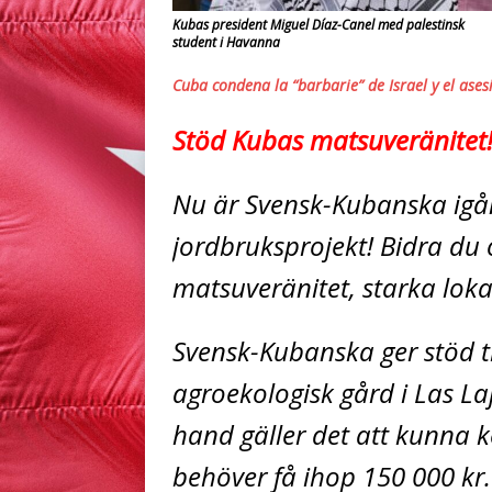
Kubas president Miguel Díaz-Canel med palestinsk
student i Havanna
Cuba condena la “barbarie” de Israel y el ase
Stöd Kubas matsuveränitet
Nu är Svensk-Kubanska igång
jordbruksprojekt! Bidra du 
matsuveränitet, starka loka
Svensk-Kubanska ger stöd til
agroekologisk gård i Las Laj
hand gäller det att kunna k
behöver få ihop 150 000 kr. 