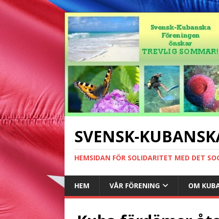
SVENSK-KUBANSK
HEMSIDAN FÖR SOLIDARITET MED DET SO
HEM
VÅR FÖRENING
OM KUB