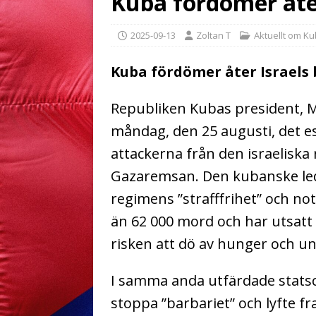
Kuba fördömer åter
2025-09-13
Zoltan T
Aktuellt om K
Kuba fördömer åter Israels 
Republiken Kubas president, 
måndag, den 25 augusti, det es
attackerna från den israeliska 
Gazaremsan. Den kubanske led
regimens ”strafffrihet” och no
än 62 000 mord och har utsatt 
risken att dö av hunger och u
I samma anda utfärdade stat
stoppa ”barbariet” och lyfte f