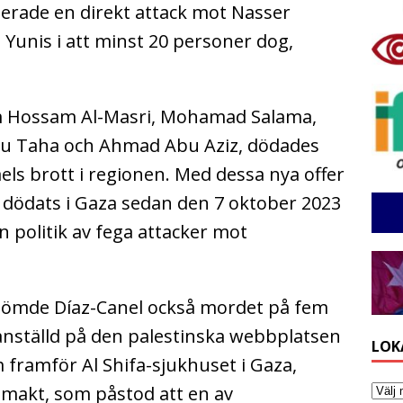
lterade en direkt attack mot Nasser
Yunis i att minst 20 personer dog,
om Hossam Al-Masri, Mohamad Salama,
 Taha och Ahmad Abu Aziz, dödades
s brott i regionen. Med dessa nya offer
m dödats i Gaza sedan den 7 oktober 2023
en politik av fega attacker mot
dömde Díaz-Canel också mordet på fem
 anställd på den palestinska webbplatsen
LOK
 framför Al Shifa-sjukhuset i Gaza,
smakt, som påstod att en av