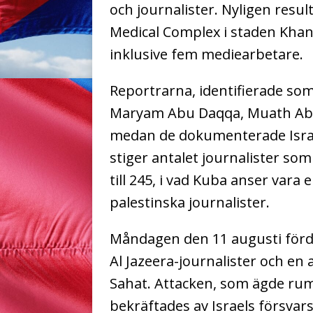
och journalister. Nyligen resu
Medical Complex i staden Khan 
inklusive fem mediearbetare.
Reportrarna, identifierade s
Maryam Abu Daqqa, Muath Abu
medan de dokumenterade Israel
stiger antalet journalister so
till 245, i vad Kuba anser vara 
palestinska journalister.
Måndagen den 11 augusti för
Al Jazeera-journalister och en
Sahat. Attacken, som ägde rum
bekräftades av Israels försvar