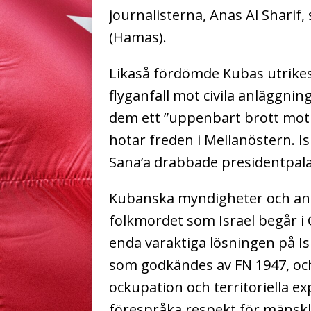
journalisterna, Anas Al Sharif
(Hamas).
Likaså fördömde Kubas utrikes
flyganfall mot civila anläggni
dem ett ”uppenbart brott mot 
hotar freden i Mellanöstern. 
Sana’a drabbade presidentpala
Kubanska myndigheter och an
folkmordet som Israel begår i 
enda varaktiga lösningen på Is
som godkändes av FN 1947, oc
ockupation och territoriella ex
förespråka respekt för mänsklig