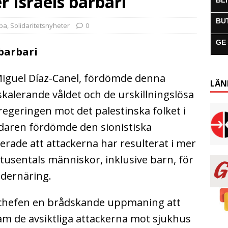
 Israels barbari
BL
BU
uba
,
Solidaritetsnyheter
0
GE
barbari
Miguel Díaz-Canel, fördömde denna
LÄN
kalerande våldet och de urskillningslösa
regeringen mot det palestinska folket i
aren fördömde den sionistiska
terade att attackerna har resulterat i mer
tusentals människor, inklusive barn, för
ndernäring.
schefen en brådskande uppmaning att
ram de avsiktliga attackerna mot sjukhus