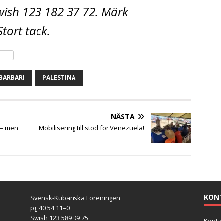
wish 123 182 37 72. Märk
Stort tack.
BARBARI
PALESTINA
NÄSTA
m – men
Mobilisering till stöd för Venezuela!
KON
Svensk-Kubanska Föreningen
pg 40 54 11–0
Swish 123 589 09 75
Konta