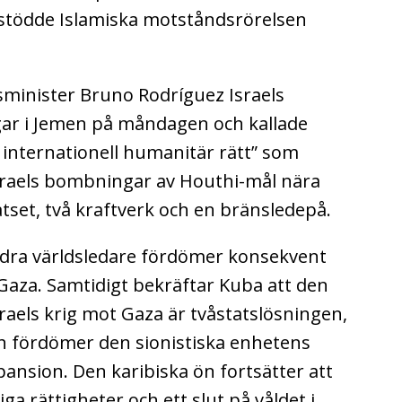
, stödde Islamiska motståndsrörelsen
minister Bruno Rodríguez Israels
ngar i Jemen på måndagen och kallade
internationell humanitär rätt” som
Israels bombningar av Houthi-mål nära
tset, två kraftverk och en bränsledepå.
dra världsledare fördömer konsekvent
Gaza. Samtidigt bekräftar Kuba att den
raels krig mot Gaza är tvåstatslösningen,
h fördömer den sionistiska enhetens
pansion. Den karibiska ön fortsätter att
a rättigheter och ett slut på våldet i