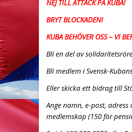
NEJ TILL ATTACK PÅ KUBA!
BRYT BLOCKADEN!
KUBA BEHÖVER OSS – VI BE
Bli en del av solidaritetsrö
Bli medlem i Svensk-Kuban
Eller skicka ett bidrag till 
Ange namn, e-post, adress o
medlemskap (150 för pensio