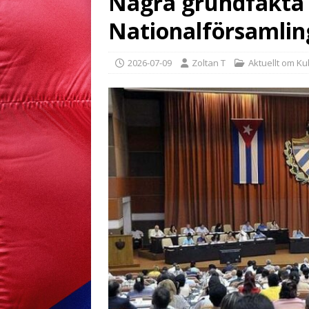
Några grundfakta
Nationalförsamlin
2026-07-09
Zoltan T
Aktuellt om K