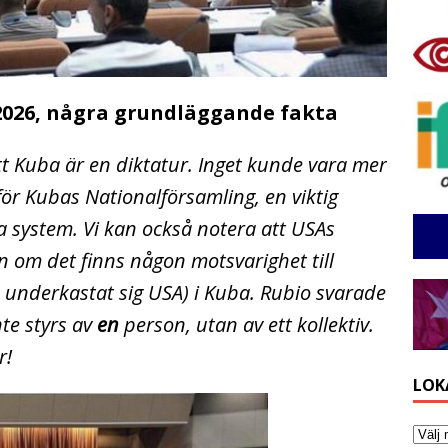
2026, några grundläggande fakta
tt Kuba är en diktatur. Inget kunde vara mer
t för Kubas Nationalförsamling, en viktig
system. Vi kan också notera att USAs
an om det finns någon motsvarighet till
 underkastat sig USA) i Kuba. Rubio svarade
nte styrs av
en
person, utan av ett kollektiv.
r!
LOK