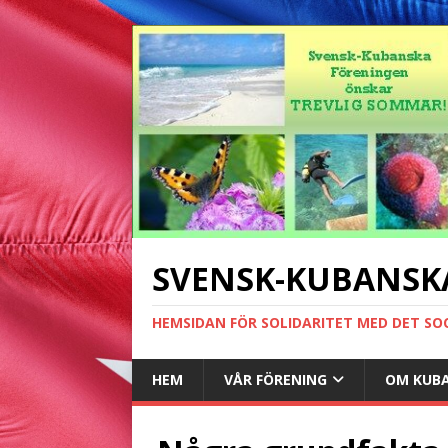
SVENSK-KUBANSK
HEMSIDAN FÖR SOLIDARITET MED DET SO
HEM
VÅR FÖRENING
OM KUB