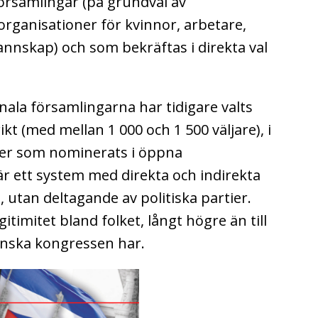
örsamlingar (på grundval av
ganisationer för kvinnor, arbetare,
nnskap) och som bekräftas i direkta val
ala församlingarna har tidigare valts
rikt (med mellan 1 000 och 1 500 väljare), i
ater som nominerats i öppna
r ett system med direkta och indirekta
t, utan deltagande av politiska partier.
itimitet bland folket, långt högre än till
nska kongressen har.