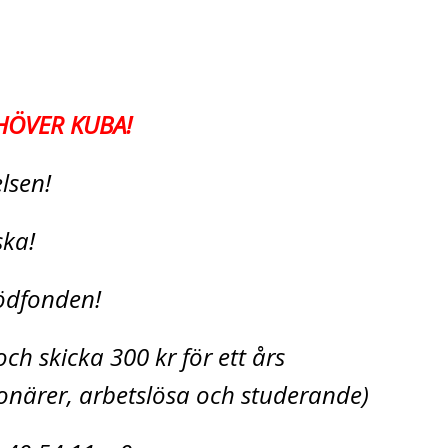
HÖVER KUBA!
relsen!
ska!
Stödfonden!
ch skicka 300 kr för ett års
närer, arbetslösa och studerande)