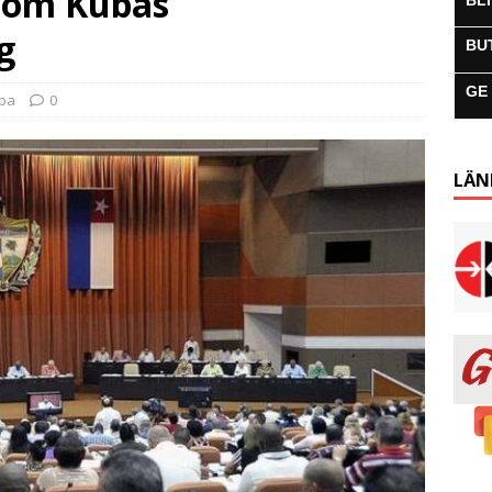
 om Kubas
BL
g
BU
GE
uba
0
LÄN