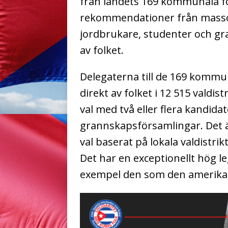
från landets 169 kommunala f
rekommendationer från massor
jordbrukare, studenter och gra
av folket.
Delegaterna till de 169 kommun
direkt av folket i 12 515 valdist
val med två eller flera kandid
grannskapsförsamlingar. Det ä
val baserat på lokala valdistrik
Det har en exceptionellt hög leg
exempel den som den amerika