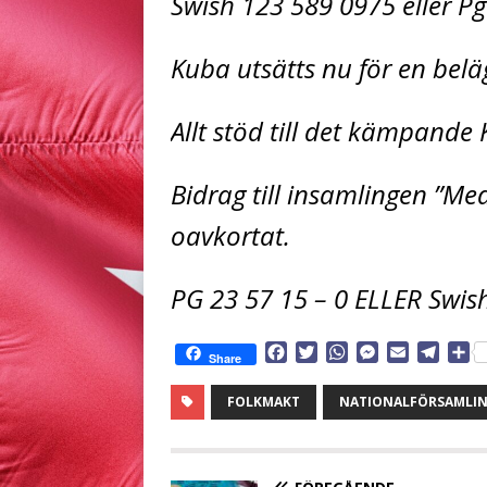
Swish 123 589 0975 eller Pg
Kuba utsätts nu för en bel
Allt stöd till det kämpande
Bidrag till insamlingen ”Med
oavkortat.
PG 23 57 15 – 0 ELLER Swis
F
T
W
M
E
T
D
Share
a
w
h
e
m
e
e
c
i
a
s
a
l
l
FOLKMAKT
NATIONALFÖRSAMLI
e
t
t
s
i
e
a
b
t
s
e
l
g
o
e
A
n
r
o
r
p
g
a