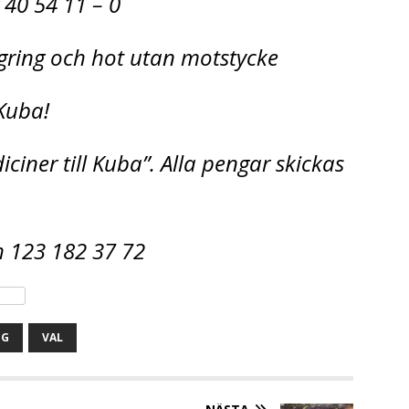
 40 54 11 – 0
ägring och hot utan motstycke
 Kuba!
iciner till Kuba”. Alla pengar skickas
h 123 182 37 72
NG
VAL