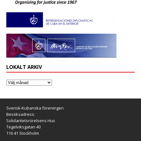
LOKALT ARKIV
Svensk-Kubanska föreningen
Besöksadress:
Solidaritetsrörelsens Hus
Tegelviksgatan 40
116 41 Stockholm