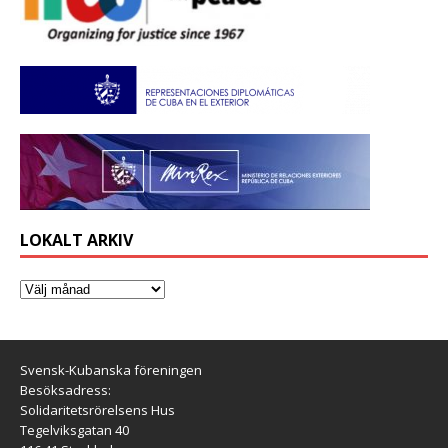
LOKALT ARKIV
Svensk-Kubanska föreningen
Besöksadress:
Solidaritetsrörelsens Hus
Tegelviksgatan 40