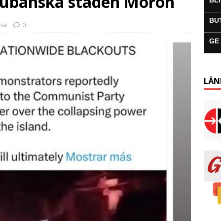
 kubanska staden Morón
BL
BU
uba
0
GE
LÄN