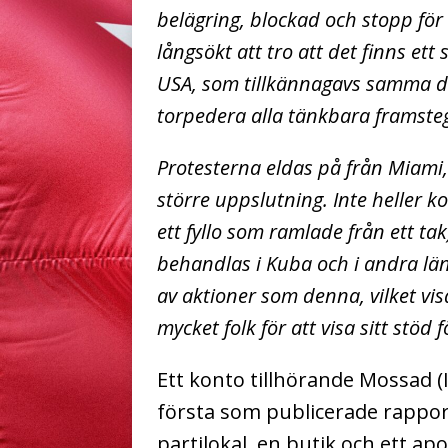
belägring, blockad och stopp för 
långsökt att tro att det finns e
USA, som tillkännagavs samma da
torpedera alla tänkbara framsteg
Protesterna eldas på från Miami,
större uppslutning. Inte heller k
ett fyllo som ramlade från ett t
behandlas i Kuba och i andra län
av aktioner som denna, vilket vi
mycket folk för att visa sitt stö
Ett konto tillhörande Mossad (I
första som publicerade rappor
partilokal, en butik och ett 