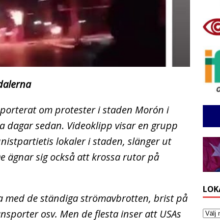
dalerna
orterat om protester i staden Morón i
ra dagar sedan. Videoklipp visar en grupp
stpartietis lokaler i staden, slänger ut
 ägnar sig också att krossa rutor på
LOK
uba med de ständiga strömavbrotten, brist på
nsporter osv. Men de flesta inser att USAs