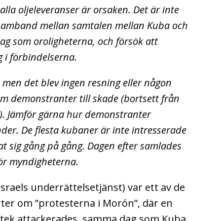
alla oljeleveranser är orsaken. Det är inte
tt samband mellan samtalen mellan Kuba och
g som oroligheterna, och försök att
 i förbindelserna.
 men det blev ingen resning eller någon
om demonstranter till skade (bortsett från
ak). Jämför gärna hur demonstranter
der. De flesta kubaner är inte intresserade
sat sig gång på gång. Dagen efter samlades
d för myndigheterna.
sraels underrättelsetjänst) var ett av de
ter om ”protesterna i Morón”, där en
apotek attackerades, samma dag som Kuba