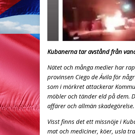
Kubanerna tar avstånd från van
Nätet och många medier har rapp
provinsen Ciego de Ávila för någ
som i mörkret attackerar Kommuni
möbler och tänder eld på dem. De
affärer och allmän skadegörelse.
Visst finns det ett missnöje i K
mat och mediciner, köer, usla tra