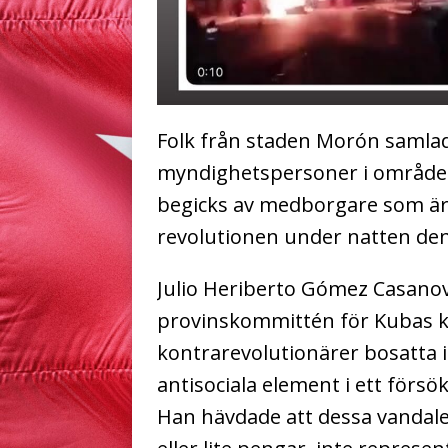
Folk från staden Morón samla
myndighetspersoner i området
begicks av medborgare som ä
revolutionen under natten den
Julio Heriberto Gómez Casanova
provinskommittén för Kubas k
kontrarevolutionärer bosatta i
antisociala element i ett försö
Han hävdade att dessa vandale