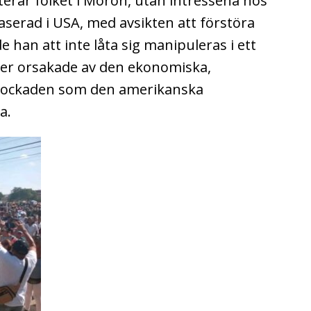
nterar folket i Morón, utan intressena hos
serad i USA, med avsikten att förstöra
 han att inte låta sig manipuleras i ett
ster orsakade av den ekonomiska,
 blockaden som den amerikanska
a.