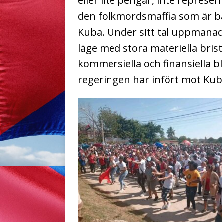
eller lite pengar, inte represe
den folkmordsmaffia som är ba
Kuba. Under sitt tal uppmanade
läge med stora materiella bri
kommersiella och finansiella
regeringen har infört mot Kub