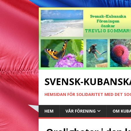
SVENSK-KUBANSK
HEMSIDAN FÖR SOLIDARITET MED DET SO
HEM
VÅR FÖRENING
OM KUB