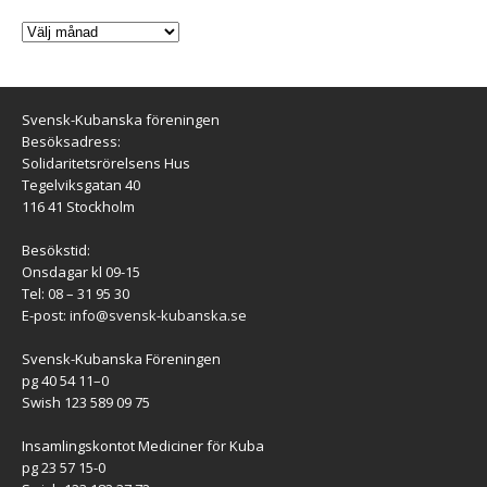
Svensk-Kubanska föreningen
Besöksadress:
Solidaritetsrörelsens Hus
Tegelviksgatan 40
116 41 Stockholm
Besökstid:
Onsdagar kl 09-15
Tel: 08 – 31 95 30
E-post:
info@svensk-kubanska.se
Svensk-Kubanska Föreningen
pg 40 54 11–0
Swish 123 589 09 75
Insamlingskontot Mediciner för Kuba
pg 23 57 15-0