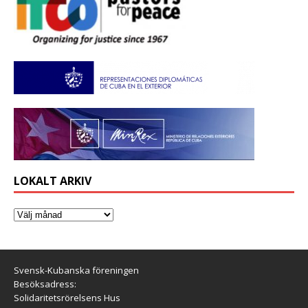
LOKALT ARKIV
Svensk-Kubanska föreningen
Besöksadress:
Solidaritetsrörelsens Hus