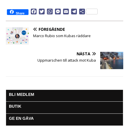
F
T
W
M
E
T
D
Share
a
w
h
e
m
e
e
c
i
a
s
a
l
l
e
t
t
s
i
e
a
FÖREGÅENDE
b
t
s
e
l
g
Marco Rubio som Kubas räddare
o
e
A
n
r
o
r
p
g
a
k
p
e
m
NÄSTA
r
Uppmarschen till attack mot Kuba
BLI MEDLEM
BUTIK
GE EN GÅVA