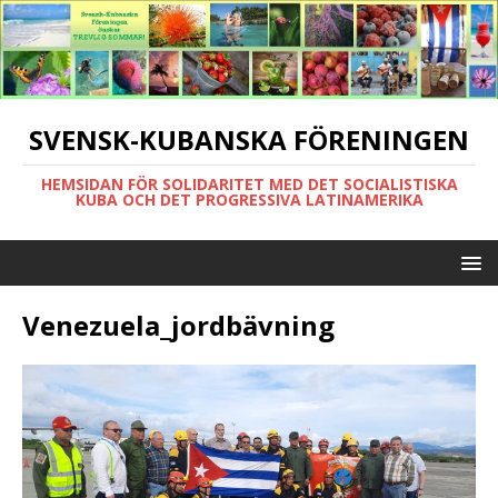
SVENSK-KUBANSKA FÖRENINGEN
HEMSIDAN FÖR SOLIDARITET MED DET SOCIALISTISKA
KUBA OCH DET PROGRESSIVA LATINAMERIKA
Venezuela_jordbävning