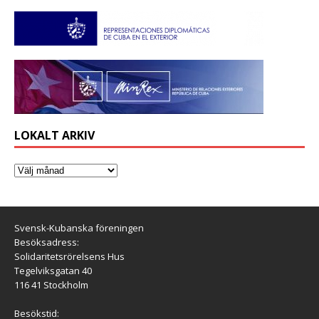
LOKALT ARKIV
Svensk-Kubanska föreningen
Besöksadress:
Solidaritetsrörelsens Hus
Tegelviksgatan 40
116 41 Stockholm
Besökstid: