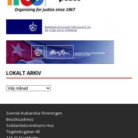
LOKALT ARKIV
Svensk-Kubanska föreningen
Besöksadress:
Solidaritetsrörelsens Hus
Tegelviksgatan 40
116 41 Stockholm