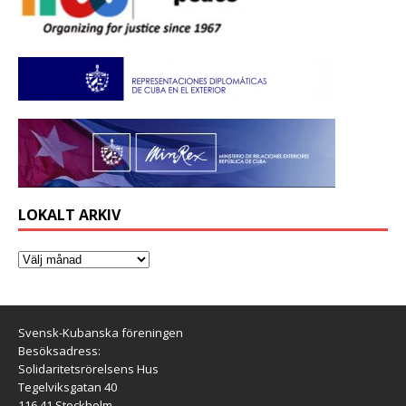
LOKALT ARKIV
Svensk-Kubanska föreningen
Besöksadress:
Solidaritetsrörelsens Hus
Tegelviksgatan 40
116 41 Stockholm