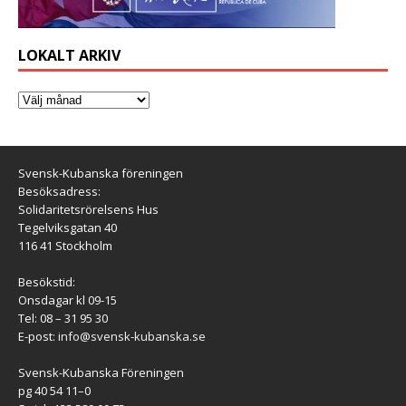
LOKALT ARKIV
Svensk-Kubanska föreningen
Besöksadress:
Solidaritetsrörelsens Hus
Tegelviksgatan 40
116 41 Stockholm
Besökstid:
Onsdagar kl 09-15
Tel: 08 – 31 95 30
E-post:
info@svensk-kubanska.se
Svensk-Kubanska Föreningen
pg 40 54 11–0