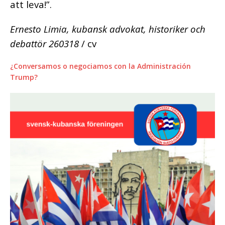
att leva!”.
Ernesto Limia, kubansk advokat, historiker och
debattör 260318
/ cv
¿Conversamos o negociamos con la Administración
Trump?