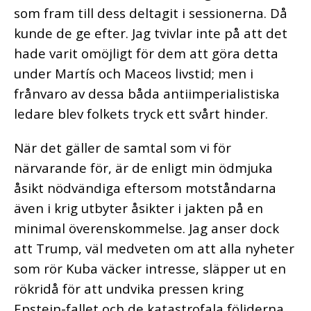
som fram till dess deltagit i sessionerna. Då
kunde de ge efter. Jag tvivlar inte på att det
hade varit omöjligt för dem att göra detta
under Martís och Maceos livstid; men i
frånvaro av dessa båda antiimperialistiska
ledare blev folkets tryck ett svårt hinder.
När det gäller de samtal som vi för
närvarande för, är de enligt min ödmjuka
åsikt nödvändiga eftersom motståndarna
även i krig utbyter åsikter i jakten på en
minimal överenskommelse. Jag anser dock
att Trump, väl medveten om att alla nyheter
som rör Kuba väcker intresse, släpper ut en
rökridå för att undvika pressen kring
Epstein-fallet och de katastrofala följderna