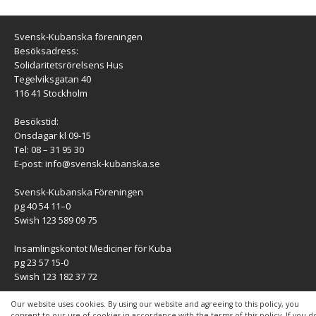
Svensk-Kubanska föreningen
Besöksadress:
Solidaritetsrörelsens Hus
Tegelviksgatan 40
116 41 Stockholm
Besökstid:
Onsdagar kl 09-15
Tel: 08 – 31 95 30
E-post:
info@svensk-kubanska.se
Svensk-Kubanska Föreningen
pg 40 54 11–0
Swish 123 589 09 75
Insamlingskontot Mediciner för Kuba
pg 23 57 15-0
Swish 123 182 37 72
KONTAKT
Our website uses cookies. By using our website and agreeing to this policy, you
consent to our use of cookies in accordance with the terms of this policy. If you d