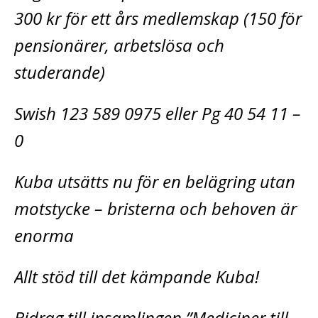
300 kr för ett års medlemskap (150 för
pensionärer, arbetslösa och
studerande)
Swish 123 589 0975 eller Pg 40 54 11 –
0
Kuba utsätts nu för en belägring utan
motstycke – bristerna och behoven är
enorma
Allt stöd till det kämpande Kuba!
Bidrag till insamlingen ”Mediciner till