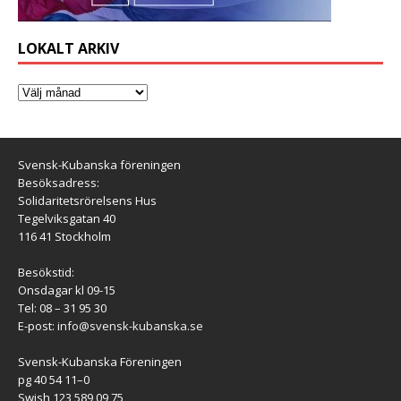
LOKALT ARKIV
Svensk-Kubanska föreningen
Besöksadress:
Solidaritetsrörelsens Hus
Tegelviksgatan 40
116 41 Stockholm
Besökstid:
Onsdagar kl 09-15
Tel: 08 – 31 95 30
E-post:
info@svensk-kubanska.se
Svensk-Kubanska Föreningen
pg 40 54 11–0
Swish 123 589 09 75