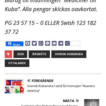
Kuba”. Alla pengar skickas oavkortat.
PG 23 57 15 – 0 ELLER Swish 123 182
37 72
F
T
W
M
E
T
D
Share
a
w
h
e
m
e
e
c
i
a
s
a
l
l
2026
ÅRSMÖTE
SVENSK-KUBANSKA
e
t
t
s
i
e
a
b
t
s
e
l
g
UTTALANDE
o
e
A
n
r
o
r
p
g
a
k
p
e
m
FÖREGÅENDE
r
Svensk-Kubanska i stöd för konvojen ”Nuestra
America”
NÄSTA