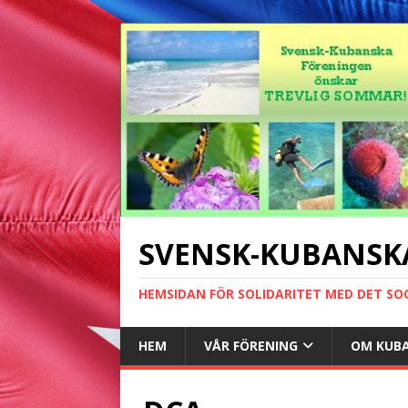
SVENSK-KUBANSK
HEMSIDAN FÖR SOLIDARITET MED DET SO
HEM
VÅR FÖRENING
OM KUB