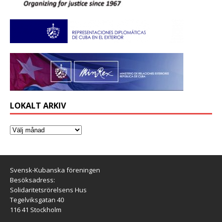
LOKALT ARKIV
Svensk-Kubanska föreningen
Besöksadress:
Solidaritetsrörelsens Hus
Tegelviksgatan 40
116 41 Stockholm