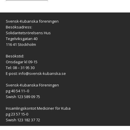
Svensk-Kubanska föreningen
Besöksadress:
Solidaritetsrörelsens Hus
Tegelviksgatan 40
116 41 Stockholm
Besökstid:
Onsdagar kl 09-15
Tel: 08 – 31 95 30
E-post:
info@svensk-kubanska.se
Svensk-Kubanska Föreningen
pg 40 54 11–0
Swish 123 589 09 75
Insamlingskontot Mediciner för Kuba
pg 23 57 15-0
Swish 123 182 37 72