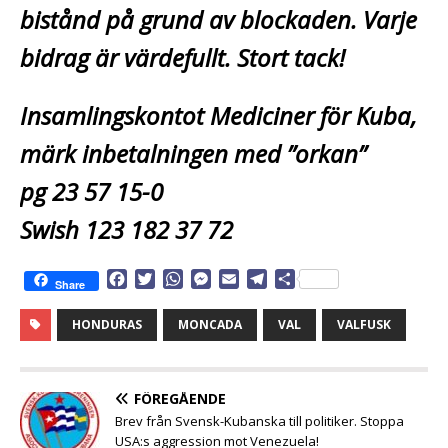
bistånd på grund av blockaden. Varje
bidrag är värdefullt. Stort tack!
Insamlingskontot Mediciner för Kuba,
märk inbetalningen med ”orkan”
pg 23 57 15-0
Swish 123 182 37 72
F
T
W
M
E
T
D
Share
a
w
h
e
m
e
e
c
i
a
s
a
l
l
HONDURAS
MONCADA
VAL
VALFUSK
e
t
t
s
i
e
a
b
t
s
e
l
g
o
e
A
n
r
o
r
p
g
a
FÖREGÅENDE
k
p
e
m
Brev från Svensk-Kubanska till politiker. Stoppa
r
USA:s aggression mot Venezuela!