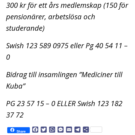
300 kr för ett års medlemskap (150 för
pensionärer, arbetslösa och
studerande)
Swish 123 589 0975 eller Pg 40 54 11 –
0
Bidrag till insamlingen ”Mediciner till
Kuba”
PG 23 57 15 – 0 ELLER Swish 123 182
37 72
F
T
W
M
E
T
D
Share