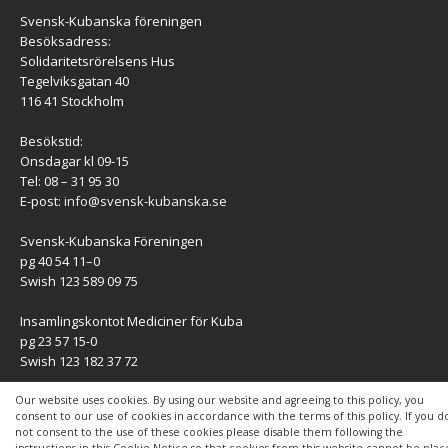
Svensk-Kubanska föreningen
Besöksadress:
Solidaritetsrörelsens Hus
Tegelviksgatan 40
116 41 Stockholm
Besökstid:
Onsdagar kl 09-15
Tel: 08 – 31 95 30
E-post:
info@svensk-kubanska.se
Svensk-Kubanska Föreningen
pg 40 54 11–0
Swish 123 589 09 75
Insamlingskontot Mediciner för Kuba
pg 23 57 15-0
Swish 123 182 37 72
KONTAKT
Our website uses cookies. By using our website and agreeing to this policy, you
consent to our use of cookies in accordance with the terms of this policy. If you d
not consent to the use of these cookies please disable them following the
Kontaktuppgifter