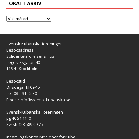
LOKALT ARKIV
Svensk-Kubanska föreningen
Besöksadress:
Solidaritetsrörelsens Hus
Tegelviksgatan 40
116 41 Stockholm
Besökstid:
Onsdagar kl 09-15
Tel: 08 – 31 95 30
E-post:
info@svensk-kubanska.se
Svensk-Kubanska Föreningen
pg 40 54 11–0
Swish 123 589 09 75
Insamlingskontot Mediciner för Kuba