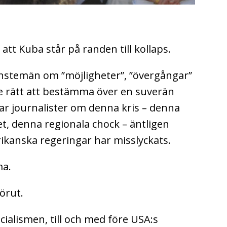
tt Kuba står på randen till kollaps.
änstemän om ”möjligheter”, ”övergångar”
e rätt att bestämma över en suverän
ar journalister om denna kris – denna
t, denna regionala chock – äntligen
ikanska regeringar har misslyckats.
ma.
örut.
ocialismen, till och med före USA:s