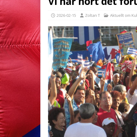
Vi har hört det för
2026-02-15
Zoltan T
Aktuellt om K