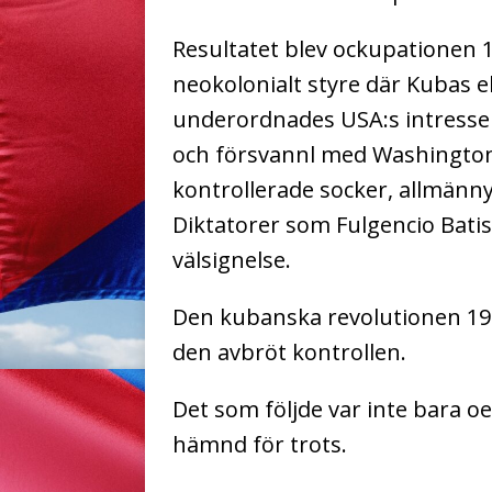
Resultatet blev ockupationen 18
neokolonialt styre där Kubas e
underordnades USA:s intresse
och försvannl med Washingto
kontrollerade socker, allmänny
Diktatorer som Fulgencio Bati
välsignelse.
Den kubanska revolutionen 195
den avbröt kontrollen.
Det som följde var inte bara
hämnd för trots.