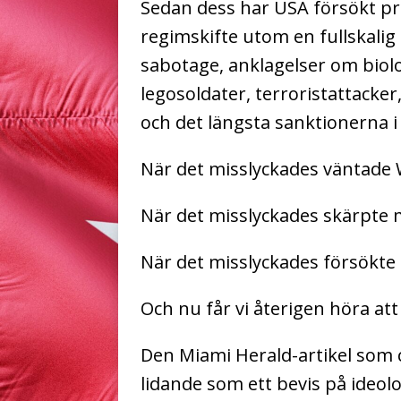
Sedan dess har USA försökt pr
regimskifte utom en fullskalig
sabotage, anklagelser om biol
legosoldater, terroristattacker,
och det längsta sanktionerna i
När det misslyckades väntade
När det misslyckades skärpte
När det misslyckades försökte
Och nu får vi återigen höra att
Den Miami Herald-artikel som 
lidande som ett bevis på ideo