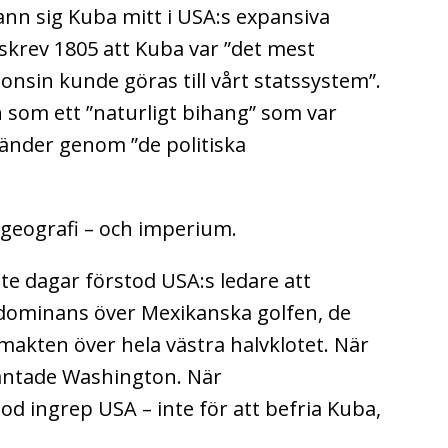
nn sig Kuba mitt i USA:s expansiva
skrev 1805 att Kuba var ”det mest
onsin kunde göras till vårt statssystem”.
som ett ”naturligt bihang” som var
händer genom ”de politiska
r geografi – och imperium.
te dagar förstod USA:s ledare att
dominans över Mexikanska golfen, de
makten över hela västra halvklotet. När
väntade Washington. När
od ingrep USA – inte för att befria Kuba,