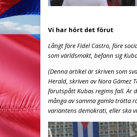
Vi har hört det förut
Långt före Fidel Castro, före soc
som världsmakt, befann sig Kuba 
(Denna artikel är skriven som sv
Herald, skriven av Nora Gámez To
förutspått Kubas regims fall. Är
många av samma gamla trötta rö
variantens demokrati, eller ska vi