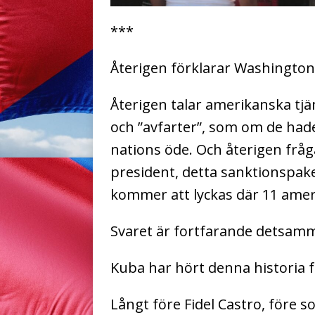
***
Återigen förklarar Washington a
Återigen talar amerikanska tj
och ”avfarter”, som om de had
nations öde. Och återigen fråg
president, detta sanktionspake
kommer att lyckas där 11 amer
Svaret är fortfarande detsam
Kuba har hört denna historia f
Långt före Fidel Castro, före s