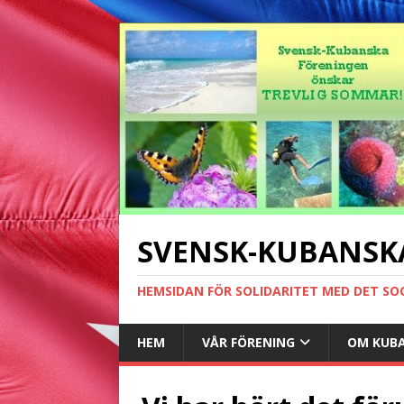
SVENSK-KUBANSK
HEMSIDAN FÖR SOLIDARITET MED DET SO
HEM
VÅR FÖRENING
OM KUB