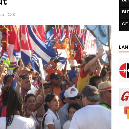
ut
BL
BU
uba
0
GE
LÄN