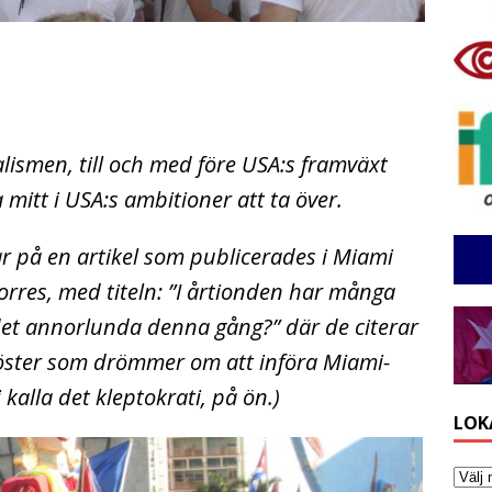
ialismen, till och med före USA:s framväxt
mitt i USA:s ambitioner att ta över.
ar på en artikel som publicerades i Miami
rres, med titeln: ”I årtionden har många
 det annorlunda denna gång?” där de citerar
ster som drömmer om att införa Miami-
 kalla det kleptokrati, på ön.)
LOK