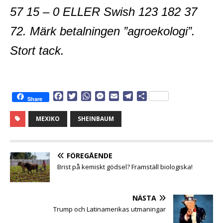
57 15 – 0 ELLER Swish 123 182 37
72. Märk betalningen ”agroekologi”.
Stort tack.
F
T
W
M
E
T
D
Share
a
w
h
e
m
e
e
c
i
a
s
a
l
l
MEXIKO
SHEINBAUM
e
t
t
s
i
e
a
b
t
s
e
l
g
o
e
A
n
r
o
r
p
g
a
FÖREGÅENDE
k
p
e
m
Brist på kemiskt gödsel? Framställ biologiska!
r
NÄSTA
Trump och Latinamerikas utmaningar