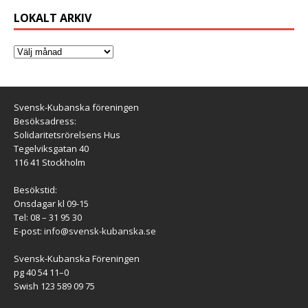
LOKALT ARKIV
Svensk-Kubanska föreningen
Besöksadress:
Solidaritetsrörelsens Hus
Tegelviksgatan 40
116 41 Stockholm
Besökstid:
Onsdagar kl 09-15
Tel: 08 – 31 95 30
E-post:
info@svensk-kubanska.se
Svensk-Kubanska Föreningen
pg 40 54 11–0
Swish 123 589 09 75