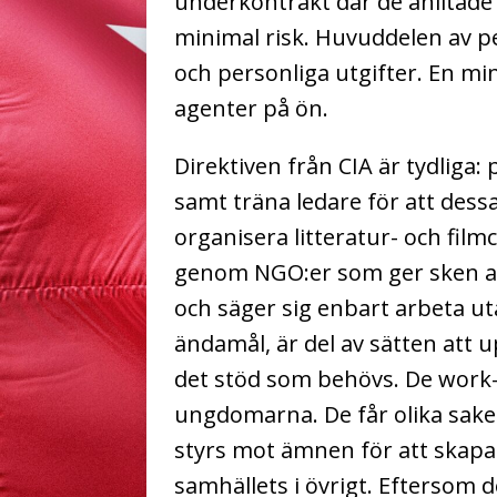
underkontrakt där de anlitade 
minimal risk. Huvuddelen av pe
och personliga utgifter. En mi
agenter på ön.
Direktiven från CIA är tydliga:
samt träna ledare för att dess
organisera litteratur- och film
genom NGO:er som ger sken av a
och säger sig enbart arbeta u
ändamål, är del av sätten att 
det stöd som behövs. De work
ungdomarna. De får olika sake
styrs mot ämnen för att skapa 
samhällets i övrigt. Eftersom