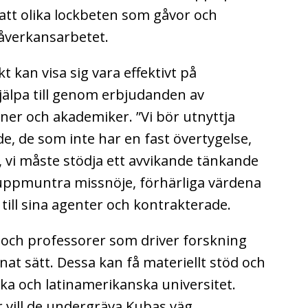
att olika lockbeten som gåvor och
åverkansarbetet.
kan visa sig vara effektivt på
jälpa till genom erbjudanden av
oner och akademiker. ”Vi bör utnyttja
de, de som inte har en fast övertygelse,
, vi måste stödja ett avvikande tänkande
, uppmuntra missnöje, förhärliga värdena
IA till sina agenter och kontrakterade.
er och professorer som driver forskning
nat sätt. Dessa kan få materiellt stöd och
ka och latinamerikanska universitet.
 vill de undergräva Kubas väg.