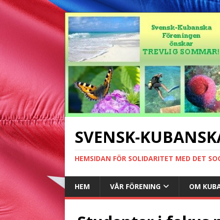
SVENSK-KUBANSK
HEMSIDAN FÖR SOLIDARITET MED DET SO
HEM
VÅR FÖRENING
OM KUB