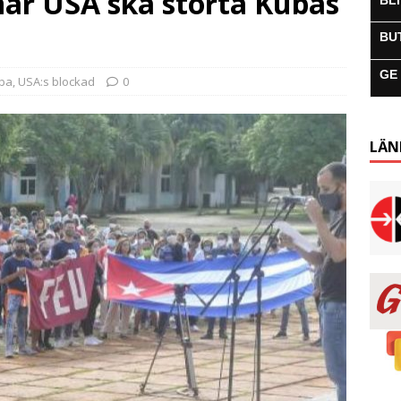
när USA ska störta Kubas
BL
BU
GE
uba
,
USA:s blockad
0
LÄN