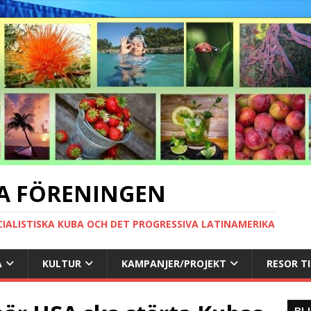
A FÖRENINGEN
CIALISTISKA KUBA OCH DET PROGRESSIVA LATINAMERIKA
A
KULTUR
KAMPANJER/PROJEKT
RESOR T