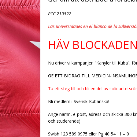
PCC 210522
Las universidades en el blanco de la subversi
HÄV BLOCKADEN!
Nu driver vi kampanjen ”Kanyler till Kuba”, f
GE ETT BIDRAG TILL MEDICIN-INSAMLINGEN!
Ta ett steg till och bli en del av solidaritetsrö
Bli medlem i Svensk-Kubanska!
Ange namn, e-post, adress och skicka 300 kr
och studerande)
Swish 123 589 0975 eller Pg 40 54 11 – 0