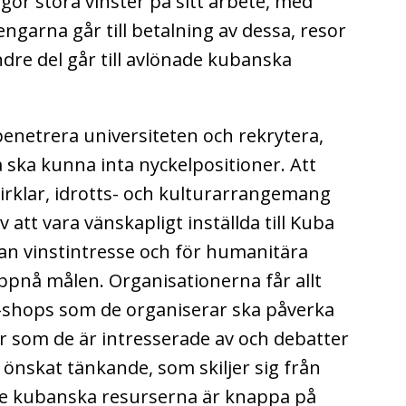
gör stora vinster på sitt arbete, med
ngarna går till betalning av dessa, resor
ndre del går till avlönade kubanska
 penetrera universiteten och rekrytera,
a ska kunna inta nyckelpositioner. Att
cirklar, idrotts- och kulturarrangemang
tt vara vänskapligt inställda till Kuba
tan vinstintresse och för humanitära
uppnå målen. Organisationerna får allt
-shops som de organiserar ska påverka
r som de är intresserade av och debatter
önskat tänkande, som skiljer sig från
 de kubanska resurserna är knappa på