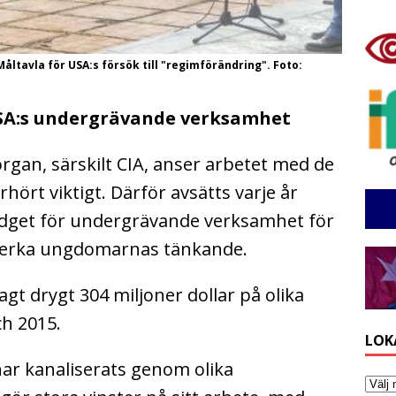
ltavla för USA:s försök till "regimförändring". Foto:
USA:s undergrävande verksamhet
organ, särskilt CIA, anser arbetet med de
rt viktigt. Därför avsätts varje år
budget för undergrävande verksamhet för
åverka ungdomarnas tänkande.
gt drygt 304 miljoner dollar på olika
h 2015.
LOK
ar kanaliserats genom olika