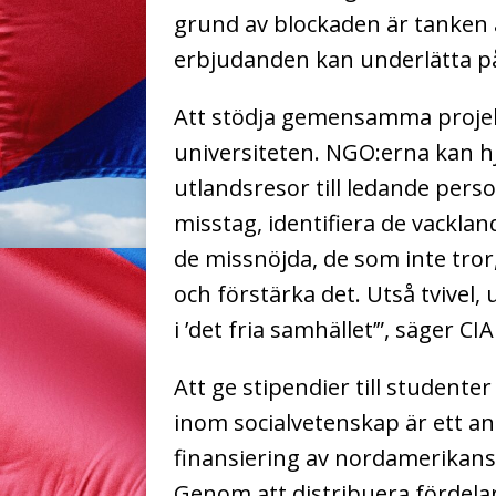
grund av blockaden är tanken 
erbjudanden kan underlätta p
Att stödja gemensamma projekt 
universiteten. NGO:erna kan h
utlandsresor till ledande pers
misstag, identifiera de vacklan
de missnöjda, de som inte tror
och förstärka det. Utså tvivel
i ’det fria samhället’”, säger C
Att ge stipendier till student
inom socialvetenskap är ett an
finansiering av nordamerikans
Genom att distribuera fördelar