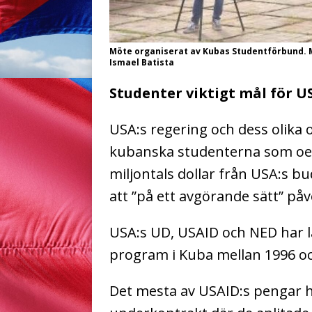
Möte organiserat av Kubas Studentförbund. Må
Ismael Batista
Studenter viktigt mål för 
USA:s regering och dess olika 
kubanska studenterna som oerhö
miljontals dollar från USA:s 
att ”på ett avgörande sätt” p
USA:s UD, USAID och NED har la
program i Kuba mellan 1996 oc
Det mesta av USAID:s pengar h