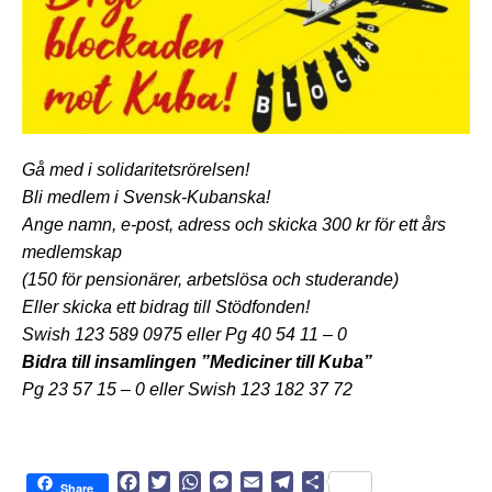
Gå med i
solidaritetsrörelsen!
Bli medlem i Svensk-Kubanska!
Ange namn, e-post, adress och skicka 300 kr för ett års
medlemskap
(150 för pensionärer, arbetslösa och studerande)
Eller skicka ett bidrag till Stödfonden!
Swish 123 589 0975 eller Pg 40 54 11 – 0
Bidra till insamlingen ”Mediciner till Kuba”
P
g
23 57 15 – 0
eller
Swish 123 182 37 72
F
T
W
M
E
T
D
Share