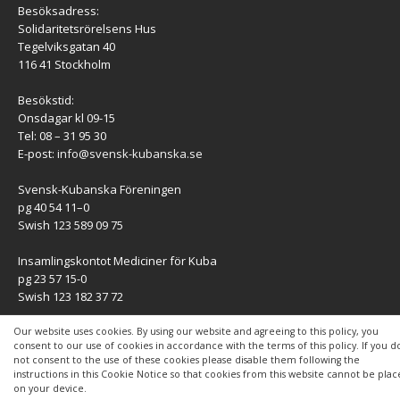
Besöksadress:
Solidaritetsrörelsens Hus
Tegelviksgatan 40
116 41 Stockholm
Besökstid:
Onsdagar kl 09-15
Tel: 08 – 31 95 30
E-post:
info@svensk-kubanska.se
Svensk-Kubanska Föreningen
pg 40 54 11–0
Swish 123 589 09 75
Insamlingskontot Mediciner för Kuba
pg 23 57 15-0
Swish 123 182 37 72
KONTAKT
Our website uses cookies. By using our website and agreeing to this policy, you
consent to our use of cookies in accordance with the terms of this policy. If you d
not consent to the use of these cookies please disable them following the
Kontaktuppgifter
instructions in this Cookie Notice so that cookies from this website cannot be pla
on your device.