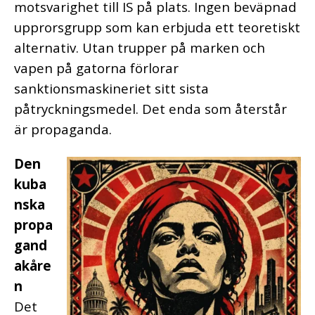
motsvarighet till IS på plats. Ingen beväpnad
upprorsgrupp som kan erbjuda ett teoretiskt
alternativ. Utan trupper på marken och
vapen på gatorna förlorar
sanktionsmaskineriet sitt sista
påtryckningsmedel. Det enda som återstår
är propaganda.
Den
kuba
nska
propa
gand
akåre
n
Det