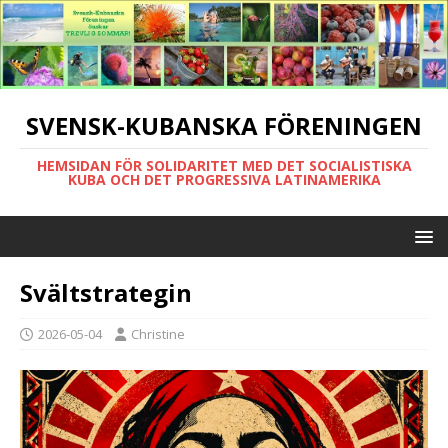
SVENSK-KUBANSKA FÖRENINGEN
HEMSIDAN FÖR SOLIDARITET MED DET SOCIALISTISKA
KUBA OCH DET PROGRESSIVA LATINAMERIKA
Svältstrategin
2026-05-04
Christine