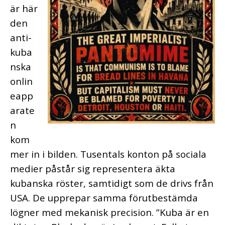
är här
den
anti-
kuba
nska
onlin
eapp
arate
n
kom
mer in i bilden. Tusental
s konton på sociala
medier påstår sig representera äkta
kubanska röster, samtidigt som de drivs från
USA. De upprepar samma förutbestämda
lögner med mekanisk precision. ”Kuba är en