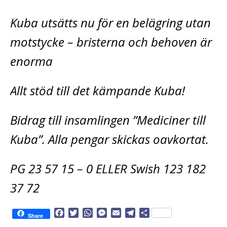
Kuba utsätts nu för en belägring utan
motstycke – bristerna och behoven är
enorma
Allt stöd till det kämpande Kuba!
Bidrag till insamlingen ”Mediciner till
Kuba”. Alla pengar skickas oavkortat.
PG 23 57 15 – 0 ELLER Swish 123 182
37 72
F
T
W
M
E
T
D
Share
a
w
h
e
m
e
e