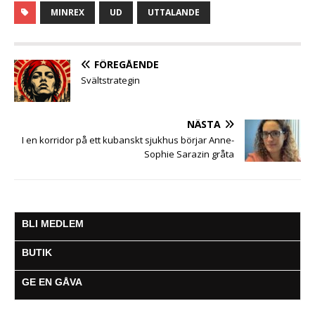
c
i
a
s
a
l
l
MINREX
UD
UTTALANDE
e
t
t
s
i
e
a
b
t
s
e
l
g
o
e
A
n
r
o
r
p
g
a
FÖREGÅENDE
k
p
e
m
Svältstrategin
r
NÄSTA
I en korridor på ett kubanskt sjukhus börjar Anne-
Sophie Sarazin gråta
BLI MEDLEM
BUTIK
GE EN GÅVA