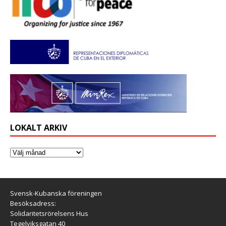
LOKALT ARKIV
Svensk-Kubanska föreningen
Besöksadress:
Solidaritetsrörelsens Hus
Tegelviksgatan 40