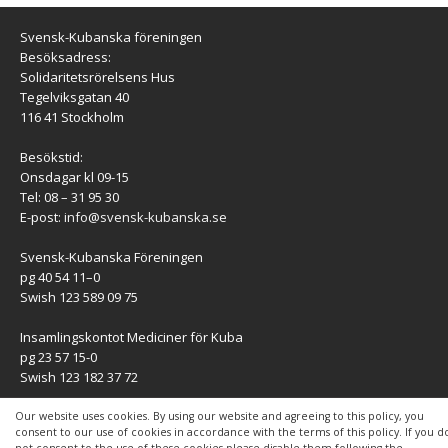
Svensk-Kubanska föreningen
Besöksadress:
Solidaritetsrörelsens Hus
Tegelviksgatan 40
116 41 Stockholm
Besökstid:
Onsdagar kl 09-15
Tel: 08 – 31 95 30
E-post:
info@svensk-kubanska.se
Svensk-Kubanska Föreningen
pg 40 54 11–0
Swish 123 589 09 75
Insamlingskontot Mediciner för Kuba
pg 23 57 15-0
Swish 123 182 37 72
KONTAKT
Our website uses cookies. By using our website and agreeing to this policy, you
consent to our use of cookies in accordance with the terms of this policy. If you d