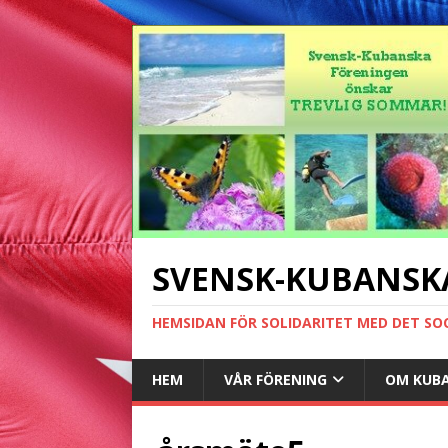
SVENSK-KUBANSK
HEMSIDAN FÖR SOLIDARITET MED DET SO
HEM
VÅR FÖRENING
OM KUB