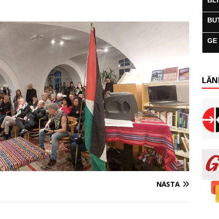
BL
BU
GE
LÄN
NÄSTA