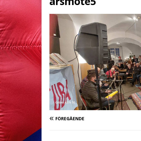
årsmöte5
FÖREGÅENDE